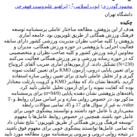
*
محمود گودرزی
؛
ایوب اسلامی
؛
ابراهیم علیدوست قهفرخی
دانشگاه تهران
چکیده
هدف از این پژوهش، مطالعه ساختار عاملی پرسشنامه توسعه
فرهنگ ورزش همگانی از طریق تلویزیون بود. جامعه آماری
پژوهش را کلیه صاحب نظران مدیریت ورزشی کشور دارای سابقه
فعالیت اجرایی یا پژوهشی در حوزه ورزش همگانی، مدیران و
معاونین ارشد ورزش کشور و کلیه صاحب نظران و متخصصینی
که در حوزه رسانه ورزشی و نیز ورزش همگانی فعالیت می‌کنند
(230=N) تشکیل دادند. از آزمون‌های آماری ضریب آلفای کرونباخ
برای تعیین پایایی درونی، آزمون KMO برای تعیین کفایت نمونه
گیری و از تحلیل عاملی تأییدی برای تعیین روایی سازه استفاده
گردید. یافته‌ها نشان داد که مقادیر KMO و کرویت بارتلت معنادار
بوده که کفایت نمونه را برای آزمون تحلیل عاملی تأیید کرد.
یافته‌های پژوهشی نشان دهنده پایایی (94/0=α) برای پرسشنامه
مذکور بود. در خصوص روایی سازه و بر اساس میزان روابط و T-
value، به غیر از سؤال های 17 و 45، تمامی سؤالات رابطه
معنی‌داری با عامل خود داشتند و توانستند پیشگوی خوبی برای
عامل خود باشند. همچنین در خصوص روابط عامل‌ها با مفهوم
"توسعه فرهنگ ورزش همگانی از طریق تلویزیون" نتایج نشان داد
که تمامی عامل‌ها توانستند پیشگوی خوبی برای مفهوم فوق باشند.
در نتیجه روایی درونی و بیرونی پرسشنامه مورد مطالعه مورد تأیید