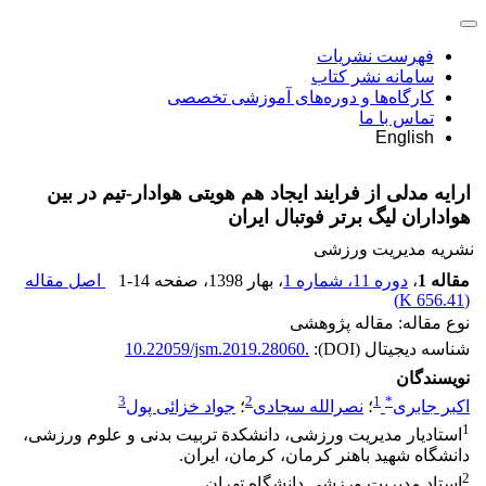
فهرست نشریات
سامانه نشر کتاب
کارگاه‌ها و دوره‌های آموزشی تخصصی
تماس با ما
English
ارایه مدلی از فرایند ایجاد هم هویتی هوادار-تیم در بین
هواداران لیگ برتر فوتبال ایران
نشریه مدیریت ورزشی
مقاله 1
،
دوره 11، شماره 1
، بهار 1398
، صفحه
1-14
اصل مقاله
)
656.41 K
(
نوع مقاله: مقاله پژوهشی
شناسه دیجیتال (DOI):
10.22059/jsm.2019.28060.
نویسندگان
3
2
1
*
اکبر جابری
؛
نصرالله سجادی
؛
جواد خزائی پول
1
استادیار مدیریت ورزشی، دانشکدة تربیت بدنی و علوم ورزشی،
دانشگاه شهید باهنر کرمان، کرمان، ایران.
2
استاد مدیریت ورزشی دانشگاه تهران