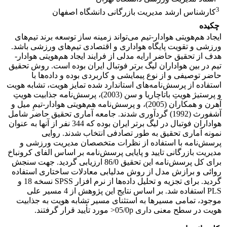
3
کارشناس ارشد مدیریت بازرگانی دانشگاه اصفهان
چکیده
ایجاد هم‌هویتی هوادار-تیم می‌تواند زمینه ساز توسعه برند تیم‌های
ورزشی و تقویت پایگاه هواداری و اقتصادی تیم‌های ورزشی باشد.
هدف از تحقیق حاضر ارایه مدلی از فرایند ایجاد هم‌هویتی هوادار-
تیم در بین هواداران لیگ برتر فوتبال ایران بوده است. روش تحقیق
حاضر توصیفی و از نوع پیمایشی و کاربردی بوده و داده‌ها با
استفاده از پرسش‌نامه‌های استاندارد شده تمایز هویت، تشابه هویت
و پرستیژ هویتِ باتاچاریا و سن (2003)، پرسش‌نامه جذابیت هویتِ
آهرن و همکاران (2005)، و پرسش‌نامه هم‌هویتی هوادار-تیمِ میل و
آشفورث (1992) گردآوری شدند. جامعه آماری تحقیق حاضر شامل
هواداران فوتبال در لیگ برتر ایران بوده که 344 نفر از آنها به عنوان
نمونه آماری تحقیق به طور تصادفی انتخاب شدند. روایی
پرسش‌نامه با استفاده از نظرات متخصصان مدیریت ورزشی و
مدیریت بازرگانی تایید و پایایی پرسش‌نامه بر اساس الفای کرونباخ
برای کل پرسش‌نامه این تحقیق 86/0 ارزیابی گردید. جهت سنجش
روائی و برازش مدل از روش مدلیابی معادلات ساختاری استفاده
گردید. برای تجزیه و تحلیل داده‌ها از نرم افزار SPSS نسخه 18 و
PLS استفاده شد. بر اساس نتایج این پژوهش از 4 مسیر علی
موجود، تمامی مسیرها به استثنای مسیر تشابه هویت به جذابیت
هویت در سطح معنی داری 05/0p< مورد تأیید قرار گرفتند.