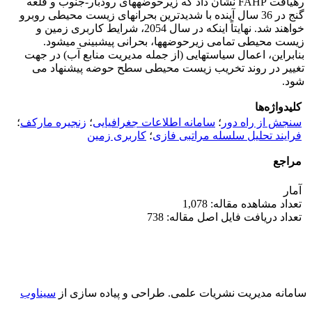
رهیافت FAHP نشان داد که زیرحوضه­های رودبار-جنوب و قلعه
گنج در 36 سال آینده با شدیدترین بحران­های زیست محیطی روبرو
خواهند شد. نهایتاً اینکه در سال 2054، شرایط کاربری زمین و
زیست محیطی تمامی زیرحوضه­ها، بحرانی پیش­بینی می­شود.
بنابراین، اعمال سیاست­هایی (از جمله مدیریت منابع آب) در جهت
تغییر در روند تخریب زیست محیطی سطح حوضه پیشنهاد می
شود.
کلیدواژه‌ها
سنجش از راه دور
؛
سامانه اطلاعات جغرافیایی
؛
زنجیره مارکف
؛
فرایند تحلیل سلسله مراتبی فازی
؛
کاربری زمین
مراجع
آمار
تعداد مشاهده مقاله: 1,078
تعداد دریافت فایل اصل مقاله: 738
سامانه مدیریت نشریات علمی.
طراحی و پیاده سازی از
سیناوب