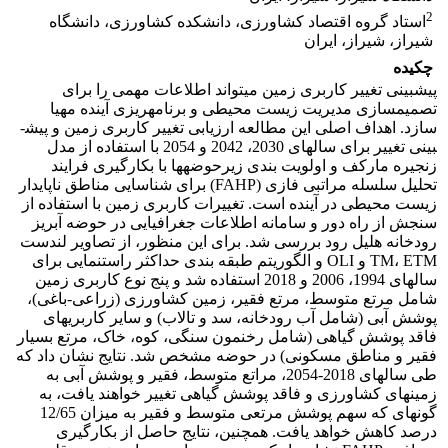
2
استاد گروه اقتصاد کشاورزی، دانشکده کشاورزی، دانشگاه
شیراز، شیراز، ایران
چکیده
پیش­بینی تغییر کاربری زمین می­تواند اطلاعات مهمی را برای
تصمیم­سازی مدیریت زیست محیطی و برنامه­ریزی آینده مهیا
سازد. اهداف اصلی این مطالعه ارزیابی تغییر کاربری زمین و پیش­
بینی تغییر برای سال­های 2030، 2042 و 2054 با استفاده از مدل
زنجیره مارکف و اولویت بندی زیرحوضه­ها با بکارگیری فرایند
تحلیل سلسله مراتبی فازی (FAHP) برای شناسایی مناطق ناپایدار
زیست محیطی در آینده است. تغییرات کاربری زمین با استفاده از
سنجش از راه دور و سامانه اطلاعات جغرافیایی در حوضه آبریز
رودخانه هلیل رود بررسی شد. برای این منظور، از تصاویر لندست
TM، ETM و OLI و الگوریتم طبقه بندی حداکثر راستنمایی برای
سال­های 1994، 2006 و 2018 استفاده شد و پنج نوع کاربری زمین
شامل مرتع متوسط، مرتع فقیر، زمین کشاورزی (زراعی-باغی)،
پوشش آبی (شامل آب رودخانه، سد و تالاب) و سایر کاربری­های
فاقد پوشش گیاهی (شامل رخنمون سنگی، کوه، خاک، مرتع بسیار
فقیر و مناطق مسکونی) در حوضه مشخص شد. نتایج نشان داد که
طی سال­های 2018-2054، مراتع متوسط، فقیر و پوشش آبی به
زمین­های کشاورزی و فاقد پوشش گیاهی تغییر خواهند یافت، به
گونه­ای که سهم پوشش مرتعی متوسط و فقیر به میزان 12/65
درصد کاهش خواهد یافت. همچنین، نتایج حاصل از بکارگیری