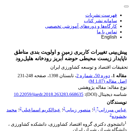
فهرست نشریات
سامانه نشر کتاب
کارگاه‌ها و دوره‌های آموزشی تخصصی
تماس با ما
English
پیش‌بینی تغییرات کاربری زمین و اولویت بندی مناطق
ناپایدار زیست محیطی حوضه آبریز رودخانه هلیل‌رود
تحقیقات اقتصاد و توسعه کشاورزی ایران
مقاله 1
،
دوره 50، شماره 2
، تابستان 1398
، صفحه
231-248
اصل مقاله (
1.07 M
)
نوع مقاله: مقاله پژوهشی
شناسه دیجیتال (DOI):
10.22059/ijaedr.2018.263283.668635
نویسندگان
2
2
1
*
عباس میرزایی
؛
منصور زیبایی
؛
عبدالکریم اسماعیلی
؛
محمد
2
بخشوده
1
دانشجوی دکتری گروه اقتصاد کشاورزی، دانشکده کشاورزی ،
دانشگاه شیراز، شیراز، ایران