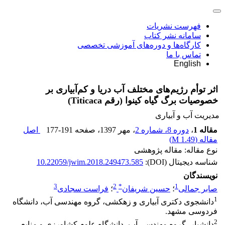
فهرست نشریات
سامانه نشر کتاب
کارگاه‌ها و دوره‌های آموزشی تخصصی
تماس با ما
English
اثر توأم رژیم‌های مختلف آب دریا و کم‌آبیاری بر
خصوصیات برگ گیاه کینوا (رقم Titicaca)
مدیریت آب و آبیاری
مقاله 1
،
دوره 8، شماره 2
، مهر 1397
، صفحه
177-191
اصل
مقاله (
1.49 M
)
نوع مقاله: مقاله پژوهشی
شناسه دیجیتال (DOI):
10.22059/jwim.2018.249473.585
نویسندگان
3
2
*
1
صابر جمالی
؛
حسین شریفان
؛
فراست سجادی
1
دانشجوی دکتری آبیاری و زهکشی، گروه مهندسی آب، دانشگاه
فردوسی مشهد.
2
دانشیار، گروه مهندسی آب، دانشگاه علوم کشاورزی و منابع