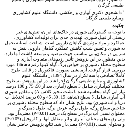
طبیعی گرگان
3
دانشجوی دکتری آبیاری و زهکشی، دانشگاه علوم کشاورزی
ومنابع طبیعی گرگان
چکیده
با توجه به گستردگی شوری در خاک‌های ایران، تنش‌های غیر
زیستی از قبیل شوری، تهدیدی جدی برای تولیدات کشاورزی،
عملکرد و مواد مؤثره‌ی گیاهان دارویی است. شناخت آستانه تحمل
به شوری و تعیین شیب کاهش عملکرد گیاهان دارویی نقش به
سزایی در مکان‌یابی مناسب جهت توصیه و توسعه کاشت آنها دارد.
بدین منظور، در این پژوهش تأثیر رژیم‌های متفاوت آبیاری و
سطوح مختلف شوری بر خواص برگ گیاه کینوا رقم Titicaca مورد
بررسی قرار گرفت. آزمایشی بصورت فاکتوریل در قالب طرح
کاملاً تصادفی با سه تکرار در سال 1394در دانشگاه علوم
کشاورزی و منابع طبیعی گرگان اجرا شد. در این پژوهش، سطوح
مختلف کم‌آبیاری شامل 3 سطح (آبیاری بعد از 50، 75 و 100 درصد
نیاز آبی گیاه محاسبه شده با تشت تبخیر کلاس A) و مقادیر شوری
آب آبیاری شامل 5 سطح (شاهد، 15، 30، 45 و 60 درصد اختلاط آب
دریا و آب شهری) بود. نتایج نشان داد که سطوح مختلف شوری بر
شاخص سطح برگ، طول برگ، عرض برگ، طول دمبرگ و
محتوای نسبی آب برگ در سطح یک درصد (P<0.01) معنی‌دار بود،
ولی رژیم‌های مختلف آبیاری و اثر متقابل آنها بر کلروفیل (P<0.05)
و محتوای نسبی (P<0.01) معنی‌دار شد. نتایج پژوهش حاضر نشان