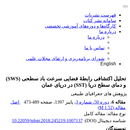
فهرست نشریات
سامانه نشر کتاب
کارگاه‌ها و دوره‌های آموزشی تخصصی
درباره ما
درباره ما
تماس با ما
شورای برنامه‌ریزی و ارتقای مجلات علمی
English
تحلیل اکتشافی رابطۀ فضایی سرعت باد سطحی (SWS)
و دمای سطح دریا (SST) در دریای عمان
پژوهش های جغرافیای طبیعی
مقاله 6
،
دوره 50، شماره 3
، پاییز 1397
، صفحه
473-489
اصل
مقاله (
1.52 M
)
نوع مقاله: مقاله کامل
شناسه دیجیتال (DOI):
10.22059/jphgr.2018.245219.1007137
نویسندگان