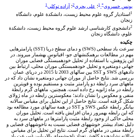
1
2
1
*
یونس خسروی
؛
علی بحری
؛
آزاده توکلی
1
استادیار گروه علوم محیط‏ زیست، دانشکدة علوم، دانشگاه
زنجان
2
دانشجوی کارشناسی ارشد علوم گروه محیط‏ زیست، دانشکدة
علوم، دانشگاه زنجان
چکیده
سرعت باد سطحی (SWS) و دمای سطح دریا (SST) پارامترهایی
مهم در مطالعات برهمکنش‏های جو- اقیانوس به‏شمار می‏روند. در
این پژوهش، با استفاده از تحلیل خودهمبستگی فضایی موران
جهانی دومتغیره و تحلیل خودهمبستگی موران محلی، ارتباط بین
داده‏های SWS و SST بین سال‏های 2003 تا 2015 در دریای عمان
بررسی شد. نتایج حاصل از موران جهانی دومتغیره نشان داد که در
ماه‏های سرد رابطة دو پارامتر مثبت و مستقیم بوده و قوی‏ترین
رابطه در ماه ژانویه رخ داده است. همچنین، ماه‏های گرم رابطة
منفی و معکوس‏ را نشان دادند؛ معکوس‏ترین رابطه در ماه ژولای
شکل گرفته است. نتایج حاصل از این تحلیل برای مقیاس سالانه
بیانگر رابطة عکس SWS و SST در همة سال‏های مورد مطالعه بود
که این رابطه به‏مرور زمان افزایش یافته است. تحلیل موران
محلی حاکی از وجود رابطة مثبت پارامترها در ماه‏های سرد به
دلیل تعداد بیشتر خوشه‏های فضایی نسبت به ناخوشه‏های فضایی و
رابطة منفی در ماه‏های گرم است. نتایج این تحلیل برای مقیاس
سالانه نشان‏دهندة کاهش تعداد ناخوشه‏های بالا- پایین (سرعت باد