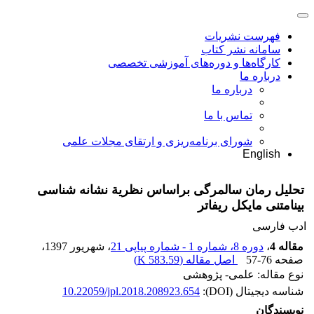
فهرست نشریات
سامانه نشر کتاب
کارگاه‌ها و دوره‌های آموزشی تخصصی
درباره ما
درباره ما
تماس با ما
شورای برنامه‌ریزی و ارتقای مجلات علمی
English
تحلیل رمان سالمرگی براساس نظریة نشانه شناسی
بینامتنی مایکل ریفاتر
ادب فارسی
مقاله 4
،
دوره 8، شماره 1 - شماره پیاپی 21
، شهریور 1397
،
صفحه
57-76
اصل مقاله (
583.59 K
)
نوع مقاله: علمی- پژوهشی
شناسه دیجیتال (DOI):
10.22059/jpl.2018.208923.654
نویسندگان