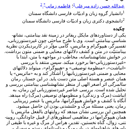
2
*
1
عبدالله حسن زاده میرعلی
؛
فاطمه زمانی
1
دانشیار گروه زبان و ادبیّات فارسی دانشگاه سمنان
2
دانشجوی دکتری زبان و ادبیّات فارسی دانشگاه سمنان
چکیده
یکی از دستاوردهای مایکل ریفاتر در زمینة نقد بینامتنی، نشانه­
شناسی بینامتنی است. وی با طرح مباحثی چون غیردستورزبانی،
تفسیرگر، هیپوگرام و ماتریس، گامی مؤثّر در کاربردی­کردن نظریة
بینامتنیّت در متن و کشف دلالت­های معنایی و ضمنی متون برداشت.
در خوانش نشانه­شناسانه، مخاطب در مواجهه با متن، ابتدا با
«غیردستورزبانی»­ها برخورد می­کند. سپس منتقد با بررسی
«انباشت»، «منظومة توصیفی» و «هیپوگرام»، می­تواند دلالت­های
معنایی و ضمنی غیردستورزبانی­ها را آشکار کند و به «ماتریس» یا
همان عنصر و هستة اصلی متن دست ­یابد. در این جستار، رمان
سالمرگی
اثر اصغر الهی از منظر نشانه­شناسی بینامتنی بررسی و
تحلیل شده است. بررسی عناصر غیردستورزبانی این رمان­، به
انباشت (مرگ و زندگی) و منظومه­ای توصیفی (مرگ) راه می­دهد.
آنگاه با کشف و خوانش هیپوگرام­ها، ماتریس یا عنصر زیربنایی
رمان، یعنی مسئلة مرگ و حل­نشدنی بودن آن حاصل می­­شود.
همچنین این بررسی نشان می­دهد که روایت­های بالفعل ماتریس یا
همان هیپوگرام­ها در مفاهیمی اسطوره­ای از قبیل جاودانگی، رویین­
تنی، زوال، گناه نخستین، تقدیر، هراس از مرگ و غیره با طیفی از
باورهای شاهنامه­ای در باب مرگ و داستان­های رستم و سهراب،