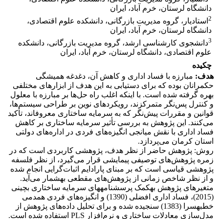
دانشگاه لرستان، خرم آباد، ایران
2
استادیار، گروه مدیریت بازرگانی، دانشکده علوم اقتصادی،
دانشگاه لرستان، خرم آباد، ایران
3
دانشجوی کارشناسی ارشد، گروه مدیریت بازرگانی، دانشکده
علوم اقتصادی، دانشگاه لرستان، خرم آباد، ایران
چکیده
هدف:
مبارزه با فساد اداری و کاهش آن، دغدغه همیشگی
حکمرانان بوده که برای دستیابی به این هدف از ابزارهای مختلفی
بهره گرفته شده است. با اینکه اغلب راه حل‌ها بر مبارزه با معلول
و کنترل پس‌نگر متمرکزند، رویکردهای نوین بر طراحی سیستم‌ها،
قوانین و مقررات پیش‌نگر که به سرمایه ساختاری معروف‎اند، تأکید
می‌کنند. این پژوهش به بررسی تأثیر سرمایه ساختاری بر کاهش
فساد اداری با نقش میانجی انگیزه‌های فردی در اداره‌های دولتی
استان کرمان می‌پردازد.
روش: پژوهش حاضر از نظر هدف، پژوهشی کاربردی است که در
زمره پژوهش‌های توصیفی پیمایشی قرار می‌گیرد، از نظر فلسفه
پژوهشی قیاسی است که بر مبنای پارادایم اثبات‌گرایی انجام شده
و از نظر شاخص زمانی از پژوهش‌های مقطعی به‎شمار می‌آید.
متغیرهای پژوهش به‎کمک پرسشنامه‎های سرمایه ساختاری بچینی
(2015)، فساد اداری افضلی (1390) و انگیزه‌های فردی همدمی
خطبه‎سرا (1383) سنجیده شده و برای تحلیل داده‌های پژوهش از
مدل‌سازی معادلات ساختاری و نرم‌افزار PLS استفاده شده است.