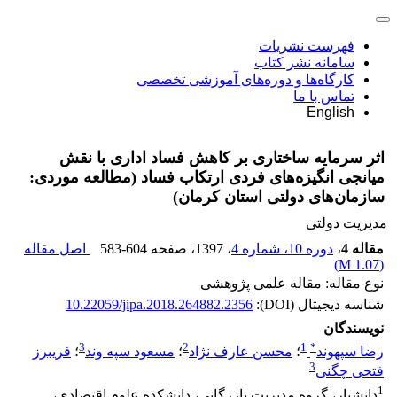
فهرست نشریات
سامانه نشر کتاب
کارگاه‌ها و دوره‌های آموزشی تخصصی
تماس با ما
English
اثر سرمایه ساختاری بر کاهش فساد اداری با نقش
میانجی انگیزه‌های فردی ارتکاب فساد (مطالعه موردی:
سازمان‌های دولتی استان کرمان)
مدیریت دولتی
مقاله 4
،
دوره 10، شماره 4
، 1397
، صفحه
583-604
اصل مقاله
)
1.07 M
(
نوع مقاله: مقاله علمی پژوهشی
شناسه دیجیتال (DOI):
10.22059/jipa.2018.264882.2356
نویسندگان
3
2
1
*
رضا سپهوند
؛
محسن عارف نژاد
؛
مسعود سپه وند
؛
فریبرز
3
فتحی چگنی
1
دانشیار، گروه مدیریت بازرگانی، دانشکده علوم اقتصادی،