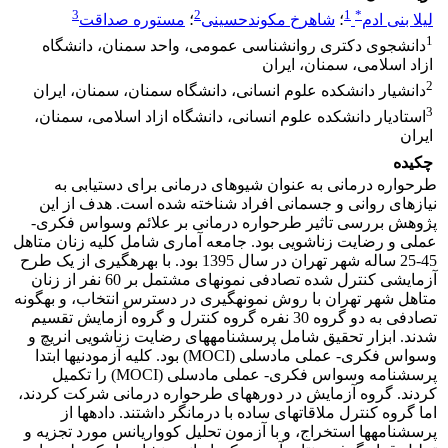
3
2
1
*
لیلا بنی ادم
؛
شاهرخ مکوندحسینی
؛
مستوره صداقت
1
دانشجوی دکتری روانشناسی عمومی، واحد سمنان، دانشگاه
ازاد اسلامی، سمنان، ایران
2
دانشیار دانشکده علوم انسانی، دانشگاه سمنان، سمنان، ایران
3
استادیار دانشکده علوم انسانی، دانشگاه ازاد اسلامی، سمنان،
ایران
چکیده
طرحواره ­درمانی به عنوان شیوه­ای درمانی برای دستیابی به
نیازهای روانی و جسمانی افراد شناخته شده است. هدف از این
پژوهش بررسی تاثیر طرحواره درمانی بر علائم وسواس فکری-
عملی و رضایت زناشویی بود. جامعه آماری شامل کلیه زنان متاهل
45-25 ساله شهر تهران در سال 1395 بود. با بهره­گیری از یک طرح
آزمایشی کنترل شده تصادفی نمونه­ای مشتمل بر 60 نفر از زنان
متاهل شهر تهران با روش نمونه­گیری در دسترس انتخاب، و به­گونه
تصادفی به دو گروه 30 نفره گروه کنترل و گروه آزمایش تقسیم
شدند. ابزار تحقیق شامل پرسشنامه­های رضایت زناشویی انریچ و
وسواس فکری- عملی مادسلی (MOCI) بود. کلیه آزمودنی­ها ابتدا
پرسشنامه وسواس فکری- عملی مادسلی (MOCI) را تکمیل
کردند. گروه آزمایش در دوره­های طرحواره درمانی شرکت کردند،
اما گروه کنترل ملاقات­های ساده با درمانگر داشتند. داده­ها از
پرسشنامه­ها استخراج، و با آزمون تحلیل کوواریانس مورد تجزیه و