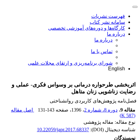
فهرست نشریات
سامانه نشر کتاب
کارگاه‌ها و دوره‌های آموزشی تخصصی
درباره ما
درباره ما
تماس با ما
شورای برنامه‌ریزی و ارتقای مجلات علمی
English
اثربخشی طرحواره درمانی بر وسواس فکری- عملی و
رضایت زناشویی زنان متاهل
فصل‌نامه پژوهش‌های کاربردی روانشناختی
مقاله 9
،
دوره 8، شماره 2
، 1396
، صفحه
131-143
اصل مقاله
)
587 K
(
نوع مقاله: مقاله پژوهشی
شناسه دیجیتال (DOI):
10.22059/japr.2017.68337
نویسندگان