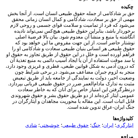
چکیده
حق بر شادکامی از جمله حقوق طبیعی انسان است. از آنجا بخش
مهمی از حق بر سعادت، شادکامی و کمال انسان زمانی محقق
می‌شود که فرد از تمامیت و سلامت قوای جسمی و روحی لازم
برخوردار باشد، بنابراین حقوق طبیعی هیچ‌کس نمی‌تواند نادیده
انگاشته یا منبع و منشأ آن معدوم شود. بیان بالا فرضیۀ اصلی
نوشتار حاضر است. از این جهت مفروض ما این خواهد بود که
حقوق طبیعی هر انسانی بنیان طبیعی سعادت و شادکامی او را
فراهم آورده است و خلل در این حقوق از طریق تجاوز به حقوق او
یا سد موقت استفاده از آن یا ایجاد آسیب دائمی به منبع تغذیۀ آن
که درون آدمی به شکل قوانین طبعی، فطری و غریزی وجود دارد،
منجر به لزوم جبران مضاعف می‌شود. در برخی شرایط چون
وضعیت اخیر، دولت به نمایندگی از جامعه باید از طریق تبعیض
مثبت به تدارک مادام‌العمر ضرر در حقوق طبیعی قربانی بپردازد.
درنظرگرفتن این امتیاز خاص برای آنان که به خاطر سعادت
عمومی ایثار کرده‌اند از دو طریق حقوق بشر و حقوق شهروندی
قابل اثبات است. این مقاله با محوریت مجاهدان و ایثارگران در
جنگ ایران-عراق تدوین شده است.
کلیدواژه‌ها
ایثارگری
؛
ایران
؛
جنگ
؛
حقوق طبیعی
؛
خوشبختی
؛
شادی
مراجع