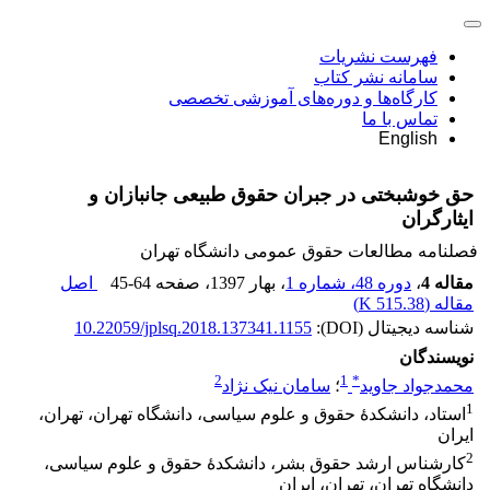
فهرست نشریات
سامانه نشر کتاب
کارگاه‌ها و دوره‌های آموزشی تخصصی
تماس با ما
English
حق خوشبختی در جبران حقوق طبیعی جانبازان و
ایثارگران
فصلنامه مطالعات حقوق عمومی دانشگاه تهران
مقاله 4
،
دوره 48، شماره 1
، بهار 1397
، صفحه
45-64
اصل
مقاله (
515.38 K
)
شناسه دیجیتال (DOI):
10.22059/jplsq.2018.137341.1155
نویسندگان
2
1
*
محمدجواد جاوید
؛
سامان نیک نژاد
1
استاد، دانشکدۀ حقوق و علوم سیاسی، دانشگاه تهران، تهران،
ایران
2
کارشناس ارشد حقوق بشر، دانشکدۀ حقوق و علوم سیاسی،
دانشگاه تهران، تهران، ایران