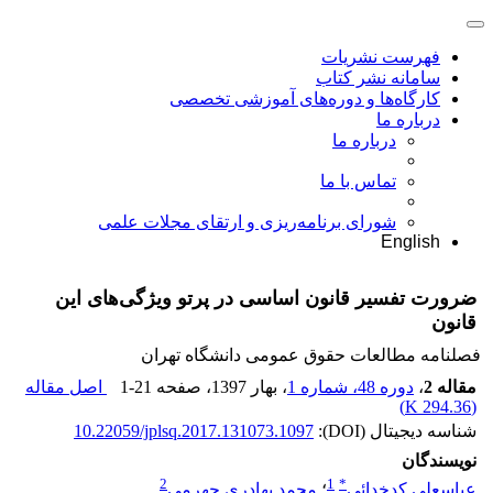
فهرست نشریات
سامانه نشر کتاب
کارگاه‌ها و دوره‌های آموزشی تخصصی
درباره ما
درباره ما
تماس با ما
شورای برنامه‌ریزی و ارتقای مجلات علمی
English
ضرورت تفسیر قانون اساسی در پرتو ویژگی‌های این
قانون
فصلنامه مطالعات حقوق عمومی دانشگاه تهران
مقاله 2
،
دوره 48، شماره 1
، بهار 1397
، صفحه
1-21
اصل مقاله
)
294.36 K
(
شناسه دیجیتال (DOI):
10.22059/jplsq.2017.131073.1097
نویسندگان
2
1
*
عباسعلی کدخدائی
؛
محمد بهادری جهرمی