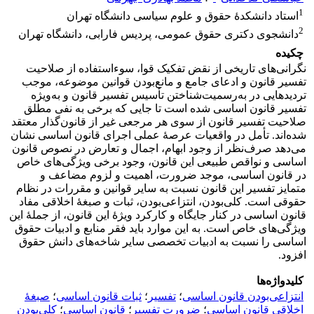
1
استاد دانشکدۀ حقوق و علوم سیاسی دانشگاه تهران
2
دانشجوی دکتری حقوق عمومی، پردیس فارابی، دانشگاه تهران
چکیده
نگرانی‌های تاریخی از نقض تفکیک قوا، سوءاستفاده از صلاحیت
تفسیر قانون و ادعای جامع و مانع‌بودن قوانین موضوعه، موجب
تردیدهایی در به‌رسمیت‌شناختن تأسیس تفسیر قانون و به‌ویژه
تفسیر قانون اساسی شده است تا جایی که برخی به نفی مطلق
صلاحیت تفسیر قانون از سوی هر مرجعی غیر از قانون‌گذار معتقد
شده‌اند. تأمل در واقعیات عرصۀ عملی اجرای قانون اساسی نشان
می‌دهد صرف‌نظر از وجود ابهام، اجمال و تعارض در نصوص قانون
اساسی و نواقص طبیعی این قانون، وجود برخی ویژگی‌های خاص
در قانون اساسی، موجد ضرورت، اهمیت و لزوم مضاعف و
متمایز تفسیر این قانون نسبت به سایر قوانین و مقررات در نظام
حقوقی است. کلی‌بودن، انتزاعی‌بودن، ثبات و صبغۀ اخلاقی مفاد
قانون اساسی در کنار جایگاه و کارکرد ویژۀ این قانون، از جملۀ این
ویژگی‌های خاص است. به این موارد باید فقر منابع و ادبیات حقوق
اساسی را نسبت به ادبیات تخصصی سایر شاخه‌های دانش حقوق
افزود.
کلیدواژه‌ها
انتزاعی‌بودن قانون اساسی
؛
تفسیر
؛
ثبات قانون اساسی
؛
صبغۀ
اخلاقی قانون اساسی
؛
ضرورت تفسیر
؛
قانون اساسی
؛
کلی‌بودن