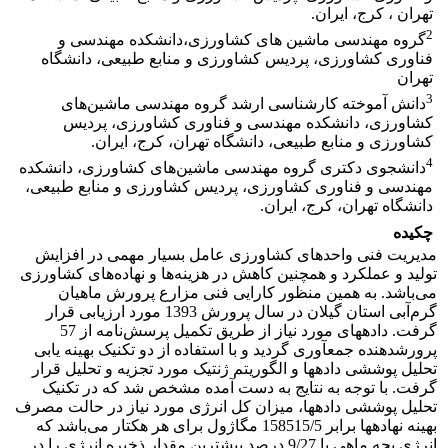
تهران ، کرج، ایران.
2
گروه مهندسی ماشین های کشاورزی،دانشکده مهندسی و
فناوری کشاورزی، پردیس کشاورزی و منابع طبیعی، دانشگاه
تهران
3
دانش آموخته کارشناسی ارشد گروه مهندسی ماشین‌های
کشاورزی، دانشکده مهندسی و فناوری کشاورزی، پردیس
کشاورزی و منابع طبیعی، دانشگاه تهران، کرج، ایران.
4
دانشجوی دکتری گروه مهندسی ماشین‌های کشاورزی، دانشکده
مهندسی و فناوری کشاورزی، پردیس کشاورزی و منابع طبیعی،
دانشگاه تهران، کرج، ایران.
چکیده
مدیریت فنی واحدهای کشاورزی عامل بسیار مهمی در افزایش
تولید و عملکرد و همچنین کاهش در هزینه‌ها و نهاده‌های کشاورزی
می‌باشد. به همین منظور کارایی فنی مزارع پرورش ماهیان
گرم‌آبی استان گیلان در سال پرورش 1393 مورد ارزیابی قرار
گرفت. داده­های مورد نیاز از طریق تکمیل پرسش‌نامه از 57
پرورش­دهنده جمع­آوری گردید و با استفاده از دو تکنیک بهینه ­یابی
تحلیل پوششی داده­ها و الگوریتم ژنتیک مورد تجزیه و تحلیل قرار
گرفت. با توجه به ­نتایج به ­دست آمده مشخص شد که در تکنیک
تحلیل پوششی داده­ها، میزان کل انرژی مورد نیاز در حالت مصرف
بهینه نهاده­ها برابر 158515/5 مگاژول برای هر هکتار می‌باشد که
انرژی بچه ماهی با 9/27 درصد بیشترین مقدار ذخیره انرژی را در