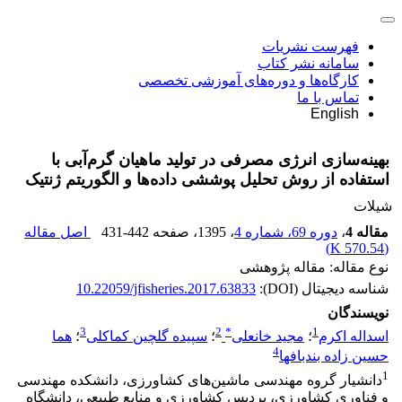
فهرست نشریات
سامانه نشر کتاب
کارگاه‌ها و دوره‌های آموزشی تخصصی
تماس با ما
English
بهینه‌سازی انرژی مصرفی در تولید ماهیان گرم‌آبی با
استفاده از روش تحلیل پوششی داده‌ها و الگوریتم ژنتیک
شیلات
مقاله 4
،
دوره 69، شماره 4
، 1395
، صفحه
431-442
اصل مقاله
)
570.54 K
(
نوع مقاله: مقاله پژوهشی
شناسه دیجیتال (DOI):
10.22059/jfisheries.2017.63833
نویسندگان
3
2
*
1
اسداله اکرم
؛
مجید خانعلی
؛
سپیده گلچین کماکلی
؛
هما
4
حسین زاده بندبافها
1
دانشیار گروه مهندسی ماشین‌های کشاورزی، دانشکده مهندسی
و فناوری کشاورزی، پردیس کشاورزی و منابع طبیعی، دانشگاه