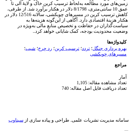
زمین‌های مورد مطالعه به‌لحاظ ترسیب کربن خاک و لایۀ آلی تا
عمق 10 سانتی‌متری، 8/1798 دلار در هکتار برآورد شد. از ‌طرفی،
کاهش ترسیب کربن در مسیرهای چوبکشی، سالانه 12/516 دلار در
هکتار هزینۀ اقتصادی دارد. آگاهی از این‌گونه هزینه‌ها به
سیاست‌گذاران در حفاظت و تخصیص منابع مالی به‌ویژه در
وضعیت محدودیت بودجه، کمک شایانی خواهد کرد..
کلیدواژه‌ها
بهره برداری جنگل
؛
تردد
؛
ترسیب کربن
؛
رد چرخ
؛
شیب
؛
مسیرهای چوبکشی
مراجع
آمار
تعداد مشاهده مقاله: 1,105
تعداد دریافت فایل اصل مقاله: 740
سامانه مدیریت نشریات علمی.
طراحی و پیاده سازی از
سیناوب