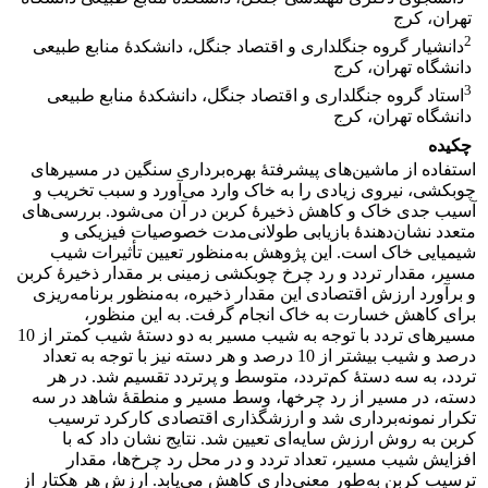
تهران، کرج
2
دانشیار گروه جنگلداری و اقتصاد جنگل، دانشکدۀ منابع طبیعی
دانشگاه تهران، کرج
3
استاد گروه جنگلداری و اقتصاد جنگل، دانشکدۀ منابع طبیعی
دانشگاه تهران، کرج
چکیده
استفاده از ماشین‌های پیشرفتۀ بهره‌برداری سنگین در مسیرهای
چوبکشی، نیروی زیادی را به خاک وارد می‌آورد و سبب تخریب و
آسیب جدی خاک و کاهش ذخیرۀ کربن در آن می‌شود. بررسی‌‌های
متعدد نشان‌دهندۀ بازیابی طولانی‌مدت خصوصیات فیزیکی و
شیمیایی خاک است. این پژوهش به‌منظور تعیین تأثیرات شیب
مسیر، مقدار تردد و رد چرخ چوبکشی زمینی بر مقدار ذخیرۀ کربن
و برآورد ارزش اقتصادی این مقدار ذخیره، به‌منظور برنامه‌ریزی
برای کاهش خسارت به خاک انجام گرفت. به ‌این منظور،
مسیرهای تردد با توجه به شیب مسیر به دو دستۀ شیب کمتر از 10
درصد و شیب بیشتر از 10 درصد و هر دسته نیز با توجه به تعداد
تردد، به سه دستۀ کم‌تردد، متوسط و پر‌تردد تقسیم‌ شد. در هر
دسته، در مسیر از رد چرخ­ها، وسط مسیر و منطقۀ شاهد در سه
تکرار نمونه‌برداری شد ­و ارزشگذاری اقتصادی کارکرد ترسیب
کربن به روش ارزش سایه‌ای تعیین شد. نتایج نشان داد که با
افزایش شیب مسیر، تعداد تردد و در محل رد چرخ‌ها، مقدار
ترسیب کربن به‌طور معنی‌داری کاهش می‌یابد. ارزش هر هکتار از