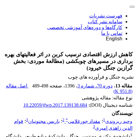
فهرست نشریات
سامانه نشر کتاب
کارگاه‌ها و دوره‌های آموزشی تخصصی
تماس با ما
English
کاهش ارزش اقتصادی ترسیب کربن در اثر فعالیتهای بهره
برداری در مسیرهای چوبکشی (مطالعۀ موردی: بخش
گرازبن جنگل خیرود)
نشریه جنگل و فرآورده های چوب
مقاله 13
،
دوره 70، شماره 3
، 1396
، صفحه
489-498
اصل مقاله
)
951.8 K
(
نوع مقاله: مقاله پژوهشی
شناسه دیجیتال (DOI):
10.22059/jfwp.2017.139138.684
نویسندگان
3
2
*
1
وحید ریزوندی
؛
مقداد جورغلامی
؛
باریس مجنونیان
؛
قوام
3
الدین زاهدی امیری
1
دانشجوی دکتری مهندسی جنگل، دانشکدۀ منابع طبیعی دانشگاه