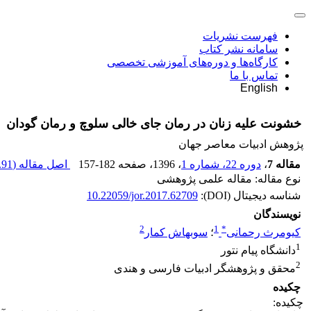
فهرست نشریات
سامانه نشر کتاب
کارگاه‌ها و دوره‌های آموزشی تخصصی
تماس با ما
English
خشونت علیه زنان در رمان جای خالی سلوچ و رمان گودان
پژوهش ادبیات معاصر جهان
مقاله 7
،
دوره 22، شماره 1
، 1396
، صفحه
157-182
اصل مقاله (
91 K
نوع مقاله: مقاله علمی پژوهشی
شناسه دیجیتال (DOI):
10.22059/jor.2017.62709
نویسندگان
2
1
*
کیومرث رحمانی
؛
سوبهاش کمار
1
دانشگاه پیام نتور
2
محقق و پژوهشگر ادبیات فارسی و هندی
چکیده
چکیده: