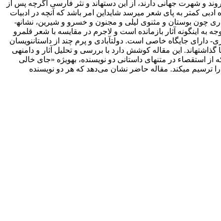
ر­وند و شهرت جهانی دارند، از این دسته­اند و نثر فارسی اگرچه پس از
 ادبی کمتر به پای شعر می­رسد شایداین امر باشد که آن­چه در ادبیات
آثاری چون بوستان و مثنوی لیلی و مجنون و خسرو و شیرین، نشانه­
وجه به این­گونه آثار بازمانده است و لاجرم در مقایسه با شعر قلمرو
 دارای جایگاه خاصی است. دولت­آبادی و پرم چند از داستان­نویسان
به­جا گذاشته­اند. این مقاله کوشش ­دارد با بررسی و تحلیل آثار و دامنه­ی
ز استقصاء در متن­های داستانی دو نویسنده، به­ویژه «جای خالی
 را ترسیم می­کند. مقاله حاضر نشان می‌دهد که هر دو نویسنده