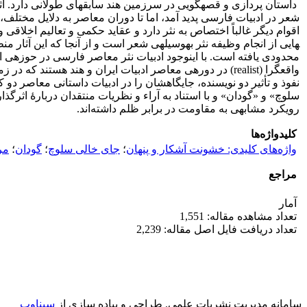
داستان­ پردازی و قصه­گویی در سرزمین هند سابقه­ای طولانی دارد. آثار
شعر در ادبیات فارسی پدید آمد، اما تا دوران معاصر به­ دلایل مختلف، 
اقوام دیگر غالباً اختصاص به نثر دارد و عقاید حکمی و تعالیم اخلاقی
هایی از انجام وظیفه نثر به­وسیله­ی شعر است و از آنجا که این آثار من
محدودی یافته است. با این­وجود ادبیات نثر معاصر فارسی در حوزه­ی 
واقع­گرا (realist) در دوره­ی معاصر ادبیات ایران و هند هستن
نفوذ و تأثیر دو نویسنده، جایگاه­شان را در ادبیات داستانی معاصر 
سلوچ» و «گودان» و با استناد به ­آراء و نظریات منتقدان دربارۀ اثرگ
رویکرد مشابهی به مقاومت در برابر ظلم داشته‌اند.
کلیدواژه‌ها
واژه‌های کلیدی: خشونت آشکار و پنهان
؛
جای خالی سلوچ
؛
گودان
؛
مر
مراجع
آمار
تعداد مشاهده مقاله: 1,551
تعداد دریافت فایل اصل مقاله: 2,239
سامانه مدیریت نشریات علمی.
طراحی و پیاده سازی از
سیناوب