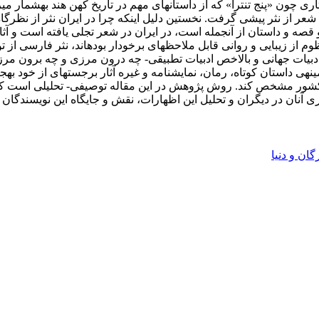
ی چون «پنج تنترا» که از داستان­های مهم در تاریخ کهن هند به­شمار می­
شعر از نثر پیشی گرفت. نخستین دلیل این­که چرا در ایران نثر از نظرگاه
 و قصه و داستان از آن­جمله است، در ایران در شعر تجلی یافته است و 
ظوم از زیبایی و روانی قابل ملاحظه­ای برخودار بوده­اند، نثر فارسی از ت
ادبیات جهانی و بالاخص ادبیات تطبیقی- چه درون مرزی و چه برون مرزی-
د که در زمینه­ی داستان کوتاه، رمان، نمایشنامه و غیره آثار برجسته­ای از خود 
دو کشور مشخص کند. روش پژوهش در این مقاله توصیفی- تحلیلی است که ا
ذاری آنان در دیگران و تحلیل این اظهارات، نقش و جایگاه این نویسندگان
گان و دنیا