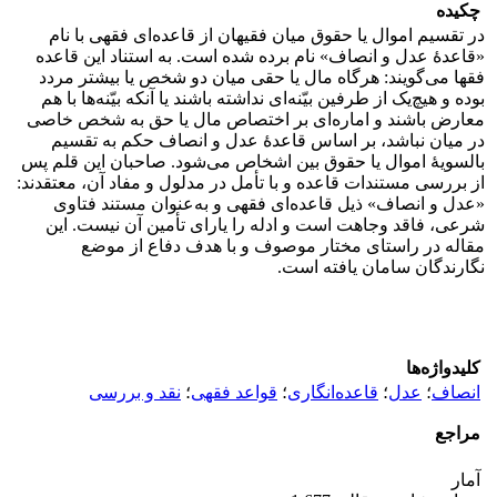
چکیده
در تقسیم اموال یا حقوق میان فقیهان از قاعده‌ای فقهی با نام
«قاعدۀ عدل و انصاف» نام برده شده است. به استناد این قاعده
فقها می‌گویند: هرگاه مال یا حقی میان دو شخص یا بیشتر مردد
بوده و هیچ‌یک از طرفین بیّنه‌ای نداشته باشند یا آنکه بیّنه‌ها با هم
معارض باشند و اماره‌ای بر اختصاص مال یا حق به شخص خاصی
در میان نباشد، بر اساس قاعدۀ عدل و انصاف حکم به تقسیم
بالسویۀ اموال یا حقوق بین اشخاص می‌شود. صاحبان این قلم پس
از بررسی مستندات قاعده و با تأمل در مدلول و مفاد آن، معتقدند:
«عدل و انصاف» ذیل قاعده‌ای فقهی و به‌عنوان مستند فتاوی
شرعی، فاقد وجاهت است و ادله را یارای تأمین آن نیست. این
مقاله در راستای مختار موصوف و با هدف دفاع از موضع
نگارندگان سامان یافته است.
کلیدواژه‌ها
انصاف
؛
عدل
؛
قاعده‌انگاری
؛
قواعد فقهی
؛
نقد و بررسی
مراجع
آمار