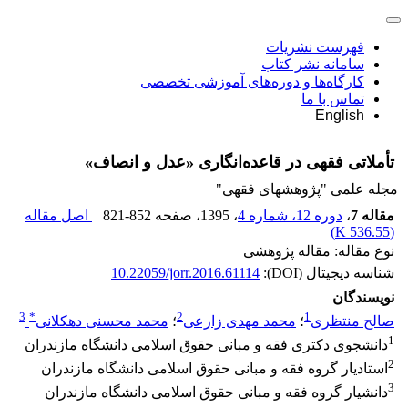
فهرست نشریات
سامانه نشر کتاب
کارگاه‌ها و دوره‌های آموزشی تخصصی
تماس با ما
English
تأملاتی فقهی در قاعده‌انگاری «عدل و انصاف»
مجله علمی "پژوهشهای فقهی"
مقاله 7
،
دوره 12، شماره 4
، 1395
، صفحه
821-852
اصل مقاله
)
536.55 K
(
نوع مقاله: مقاله پژوهشی
شناسه دیجیتال (DOI):
10.22059/jorr.2016.61114
نویسندگان
3
*
2
1
صالح منتظری
؛
محمد مهدی زارعی
؛
محمد محسنی دهکلانی
1
دانشجوی دکتری فقه و مبانی حقوق اسلامی دانشگاه مازندران
2
استادیار گروه فقه و مبانی حقوق اسلامی دانشگاه مازندران
3
دانشیار گروه فقه و مبانی حقوق اسلامی دانشگاه مازندران