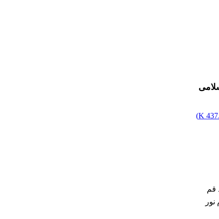
سلامی
)
437.
 قم
نور