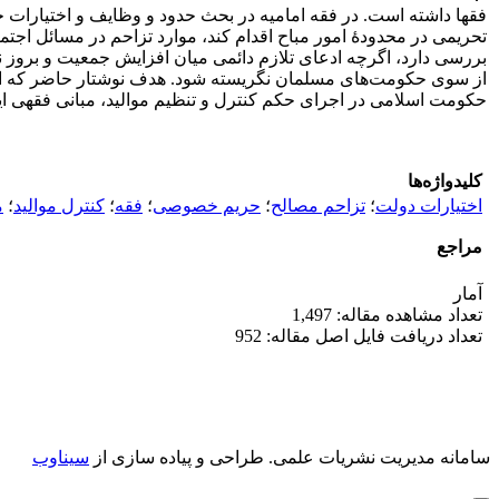
فقها داشته است. در فقه امامیه در بحث حدود و وظایف و اختیارات حک
تحریمی در محدودۀ امور مباح اقدام کند، موارد تزاحم در مسائل اجتم
بررسی دارد، اگرچه ادعای تلازم دائمی میان افزایش جمعیت و بروز ن
از سوی حکومت‌های مسلمان نگریسته شود. هدف نوشتار حاضر که از طر
حکومت اسلامی در اجرای حکم کنترل و تنظیم موالید، مبانی فقهی ا
کلیدواژه‌ها
اختیارات دولت
؛
تزاحم مصالح
؛
حریم خصوصی
؛
فقه
؛
کنترل موالید
؛
م
مراجع
آمار
تعداد مشاهده مقاله: 1,497
تعداد دریافت فایل اصل مقاله: 952
سامانه مدیریت نشریات علمی.
طراحی و پیاده سازی از
سیناوب