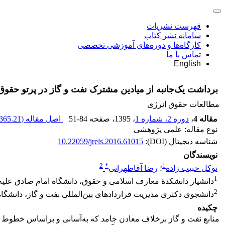
فهرست نشریات
سامانه نشر کتاب
کارگاه‌ها و دوره‌های آموزشی تخصصی
تماس با ما
English
برداشت یک‌جانبه از میادین مشترک نفت و گاز در پرتو حقوق 
مطالعات حقوق انرژی
مقاله 4
،
دوره 2، شماره 1
، 1395
، صفحه
51-84
اصل مقاله (
365.21 K
نوع مقاله: علمی پژوهشی
شناسه دیجیتال (DOI):
10.22059/jrels.2016.61015
نویسندگان
2
*
1
توکل حبیب زاده
؛
رضا آقاطهرانی
1
دانشیار دانشکدۀ معارف اسلامی و حقوق، دانشگاه امام صادق علیه
2
دانشجوی دکتری مدیریت قراردادهای بین‌المللی نفت و گاز، دانشگاه
چکیده
منابع نفت و گاز برخلاف معادن جامد که به‌آسانی و براساس خطوط مرز