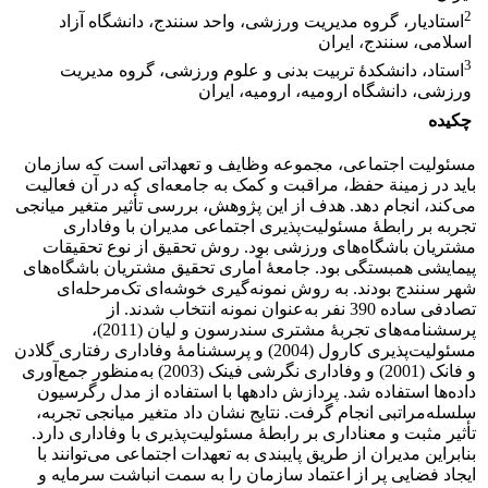
2
استادیار، گروه مدیریت ورزشی، واحد سنندج، دانشگاه آزاد
اسلامی، سنندج، ایران
3
استاد، دانشکدۀ تربیت بدنی و علوم ورزشی، گروه مدیریت
ورزشی، دانشگاه ارومیه، ارومیه، ایران
چکیده
مسئولیت اجتماعی، مجموعه وظایف و تعهداتی است که سازمان
باید در زمینة حفظ، مراقبت و کمک به جامعه‌ای که در آن فعالیت
می‌کند، انجام دهد. هدف از این پژوهش، بررسی تأثیر متغیر میانجی
تجربه بر رابطۀ مسئولیت‌پذیری اجتماعی مدیران با وفاداری
مشتریان باشگاه‌های ورزشی بود. روش تحقیق از نوع تحقیقات
پیمایشی همبستگی بود. جامعۀ آماری تحقیق مشتریان باشگاه‌های
شهر سنندج بودند. به روش نمونه‌گیری خوشه‌ای تک‌مرحله‌ای
تصادفی ساده 390 نفر به‌عنوان نمونه انتخاب شدند. از
پرسشنامه‌های تجربۀ مشتری سندرسون و لیان (2011)،
مسئولیت‌پذیری کارول (2004) و پرسشنامۀ وفاداری رفتاری گلادن
و فانک (2001) و وفاداری نگرشی فینک (2003) به‌منظور جمع‌آوری
داده‌ها استفاده شد. پردازش داده­ها با استفاده از مدل رگرسیون
سلسله‌مراتبی انجام گرفت. نتایج نشان داد متغیر میانجی تجربه،
تأثیر مثبت و معناداری بر رابطۀ مسئولیت‌پذیری با وفاداری دارد.
بنابراین مدیران از طریق پایبندی به تعهدات اجتماعی می‌توانند با
ایجاد فضایی پر از اعتماد سازمان را به سمت انباشت سرمایه و