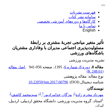
فهرست نشریات
سامانه نشر کتاب
کارگاه‌ها و دوره‌های آموزشی تخصصی
تماس با ما
English
تأثیر متغیر میانجی تجربۀ مشتری بر رابطۀ
مسئولیت‌پذیری اجتماعی مدیران با وفاداری مشتریان
باشگاه‌های ورزشی
نشریه مدیریت ورزشی
مقاله 8
،
دوره 8، شماره 6
، 1395
، صفحه
941-956
اصل مقاله
)
248.61 K
(
نوع مقاله: مقاله پژوهشی
شناسه دیجیتال (DOI):
10.22059/jsm.2017.60796
نویسندگان
3
2
*
1
مهرداد محرم زاده
؛
مژگان خدامرادپور
؛
سیدمحمد کاشف
1
استاد، گروه مدیریت ورزشی، دانشگاه محقق اردبیلی، اردبیل،
ایران