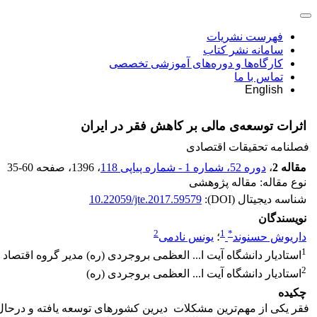
فهرست نشریات
سامانه نشر کتاب
کارگاه‌ها و دوره‌های آموزشی تخصصی
تماس با ما
English
اثرات توسعه‌ی مالی بر کاهش فقر در ایران
فصلنامه تحقیقات اقتصادی
مقاله 2
،
دوره 52، شماره 1 - شماره پیاپی 118
، 1396
، صفحه
35-60
نوع مقاله: مقاله پژوهشی
شناسه دیجیتال (DOI):
10.22059/jte.2017.59579
نویسندگان
2
1
*
داریوش حسنوند
؛
یونس نادمی
1
استادیار دانشگاه آیت ا... العظمی بروجردی (ره) مدیر گروه اقتصاد
2
استادیار دانشگاه آیت ا... العظمی بروجردی (ره)
چکیده
فقر یکی از مهم‌ترین مشکلات دیرین کشورهای توسعه یافته و درحال