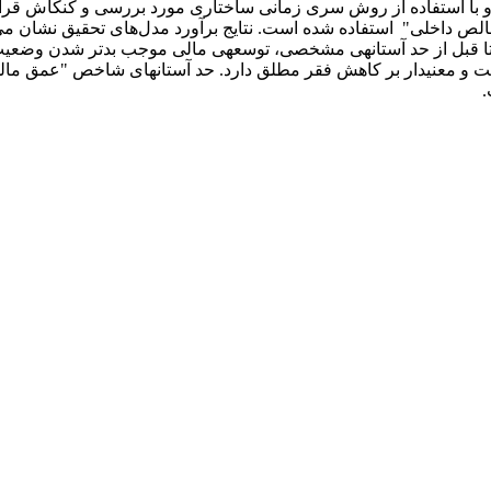
وسعه­ی مالی بر فقر مطلق در ایران، برای بازه‌ی زمانی 1364- 1392و با استفاده از روش سری زمانی س
خالص داخلی" استفاده شده است. نتایج برآورد مدل‌های تحقیق نشان 
تا قبل از حد آستانه­­ی مشخصی، توسعه­ی مالی موجب بدتر شدن وضعیت ف
و معنی­دار بر کاهش فقر مطلق دارد. حد آستانه­ای شاخص "عمق مال