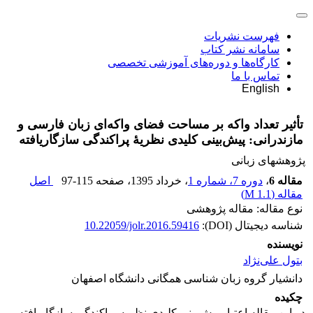
فهرست نشریات
سامانه نشر کتاب
کارگاه‌ها و دوره‌های آموزشی تخصصی
تماس با ما
English
تأثیر تعداد واکه بر مساحت فضای واکه‌ا‌‌ی زبان فارسی و
مازندرانی: پیش‌بینی کلیدی نظریۀ پراکندگی سازگاریافته
پژوهشهای زبانی
مقاله 6
،
دوره 7، شماره 1
، خرداد 1395
، صفحه
97-115
اصل
مقاله (
1.1 M
)
نوع مقاله: مقاله پژوهشی
شناسه دیجیتال (DOI):
10.22059/jolr.2016.59416
نویسنده
بتول علی‌نژاد
دانشیار گروه زبان شناسی همگانی دانشگاه اصفهان
چکیده
در این مقاله اعتبار پیش‌بینی کلیدی نظریه پراکندگی سازگاریافته