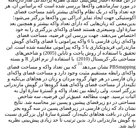
در مورد سازماندهی واکه‌ها بررسی شده است که براساس آن، هر
چه تعداد واکه در یک نظام واکه‌ای بیشتر باشد مساحت فضای
اکوستیکی جهت ایجاد تمایز ادراکی بین واکه‌ها بزرگتر می‌شود؛
بدین‌معنی که زبان‌هایی که دارای تعداد واکه‌ بیشتر و همچنین بعد
سازۀ اول وسیعتری هستند فضای واکه‌ای بزرگتری را به خود
اختصاص می‌دهند. جهت بررسی این فرضیه، مساحت فضای
واکه‌ای زبان فارسی با 6 واکه پیرامونی با فضای واکه‌ای گویش
مازندرانی فریدونکناری با 5 واکه پیرامونی مقایسه شده است. این
تحقیق با استفاده از روش پاجت و تاباین (2005) و شاخص‌های
مساحتی بکر-کریستال (2010) با استفاده از نرم افزار R و بسته
[1]
PBSmapping نشان می‌دهد
که بین تعداد واکه و مساحت فضای‌
واکه‌ای رابطه‌ مستقیم مثبت وجود دارد و مساحت فضای واکه‌ای
زبان فارسی در هر چهار گروه مردان و زنان در هجاهای بی‌تکیه و
تکیه‌دار از مساحت فضای واکه‌ای همۀ گروه‌ها در گویش مازندرانی
بزرگتر است. ولی رابطه بین تعداد واکه و گسترۀ سازۀ اول به
اثبات نرسید. جهت مطالعه عمیق‌تر این فرضیه، سه شاخص
مساحتی در دو زیرفضای پیشین و پسین نیز محاسبه شد. نتایج
نشان داد که زبان فارسی در زیرفضای پسین در سه گروه بجز
مردان در بافت هجاهای ‌تکیه‌دار، گسترۀ سازۀ اول بزرگتری نسبت
به گویش مازندرانی دارد. بدین ترتیب تا حد زیادی پیش‌بینی نظریه
تأیید شد.