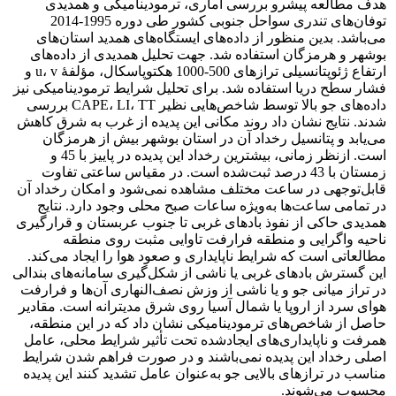
هدف مطالعه پیشرو بررسی آماری، ترمودینامیکی و همدیدی
توفان‌های تندری سواحل جنوبی کشور طی دوره 1995-2014
می‌باشد. بدین منظور از داده‌های ایستگاه‌های همدید استان‌های
بوشهر و هرمزگان استفاده شد. جهت تحلیل همدیدی از داده‌های
ارتفاع ژئوپتانسیلی ترازهای 500-1000 هکتوپاسکال، مؤلفۀ u، v و
فشار سطح دریا استفاده شد. برای تحلیل شرایط ترمودینامیکی نیز
داده‌های جو بالا توسط شاخص‌هایی نظیر CAPE، LI، TT بررسی
شدند. نتایج نشان داد روند مکانی این پدیده از غرب به شرق کاهش
می‌یابد و پتانسیل رخداد آن در استان بوشهر بیش از هرمزگان
است. ازنظر زمانی، بیشترین رخداد این پدیده در پاییز با 45 و
زمستان با 43 درصد ثبت‌شده است. در مقیاس ساعتی تفاوت
قابل‌توجهی در ساعت مختلف مشاهده نمی‌شود و امکان رخداد آن
در تمامی ساعت‌ها به‌ویژه ساعات صبح محلی وجود دارد. نتایج
همدیدی حاکی از نفوذ بادهای غربی تا جنوب عربستان و قرارگیری
ناحیه واگرایی و منطقه فرارفت تاوایی مثبت روی منطقه
مطالعاتی است که شرایط ناپایداری و صعود هوا را ایجاد می‌کند.
این گسترش بادهای غربی یا ناشی از شکل‌گیری سامانه‌های بندالی
در تراز میانی جو و یا ناشی از وزش نصف‌النهاری آن‌ها و فرارفت
هوای سرد از اروپا یا شمال آسیا روی شرق مدیترانه است. مقادیر
حاصل از شاخص‌های ترمودینامیکی نشان داد که در این منطقه،
همرفت و ناپایداری‌های ایجادشده تحت تأثیر شرایط محلی، عامل
اصلی رخداد این پدیده نمی‌باشند و در صورت فراهم شدن شرایط
مناسب در ترازهای بالایی جو به‌عنوان عامل تشدید کنند این پدیده
محسوب می‌شوند.