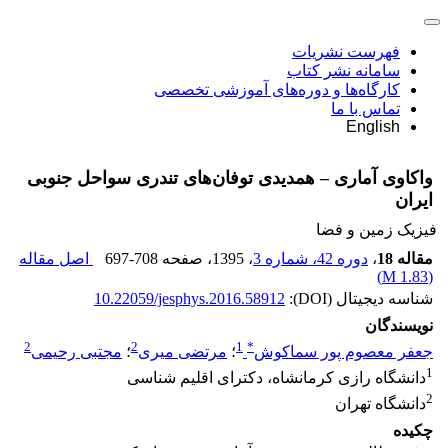
فهرست نشریات
سامانه نشر کتاب
کارگاه‌ها و دوره‌های آموزشی تخصصی
تماس با ما
English
واکاوی آماری – همدیدی توفان‌های تندری سواحل جنوبی
ایران
فیزیک زمین و فضا
مقاله 18
،
دوره 42، شماره 3
، 1395
، صفحه
697-708
اصل مقاله
)
1.83 M
(
شناسه دیجیتال (DOI):
10.22059/jesphys.2016.58912
نویسندگان
2
2
1
*
جعفر معصوم پور سماکوش
؛
مرتضی میری
؛
مجتبی رحیمی
1
دانشگاه رازی کرمانشاه، دکترای اقلیم شناسی
2
دانشگاه تهران
چکیده