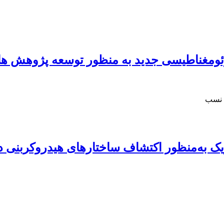
ژئومغناطیسی جدید به منظور توسعه پژوهش ها
ی نسب
ریک به‌منظور اکتشاف ساختارهای هیدروکربنی د