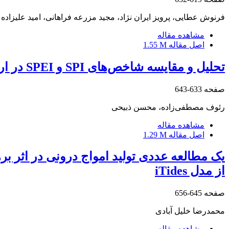
فرنوش عطایی، پرویز ایران نژاد، مجید مزرعه فراهانی، امید علیزاده
مشاهده مقاله
اصل مقاله
1.55 M
تحلیل و مقایسه شاخص‌های ‏SPI‏ و ‏SPEI‏ در ارزیابی خشک سالی هواشناسی با استفاده از نرم‌افزار R (بررسی موردی: استان کردستان)
صفحه
633-643
رئوف مصطفی‌زاده، محسن ذبیحی
مشاهده مقاله
اصل مقاله
1.29 M
یک مطالعه عددی تولید امواج درونی در اثر ب
از مدل iTides
صفحه
645-656
محمدرضا خلیل آبادی
مشاهده مقاله