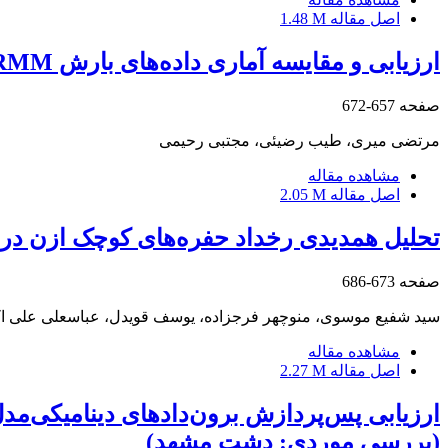
اصل مقاله
1.48 M
ارزیابی و مقایسه آماری داده‌های بارش TRMM و GPCC با داده‌های مشاهده‌ای در ایران
صفحه
657-672
مرتضی میری، طیب رضیئی، مجتبی رحیمی
مشاهده مقاله
اصل مقاله
2.05 M
تحلیل همدیدی رخداد حفره‌های کوچک ازن در 
صفحه
673-686
سید شفیع موسوی، منوچهر فرجزاده، یوسف قویدل، عباسعلی علی اک
مشاهده مقاله
اصل مقاله
2.27 M
ارزیابی پس‌پردازش برون‌دادهای دینامیکی‌مدل
(بررسی موردی: دشت مشهد)