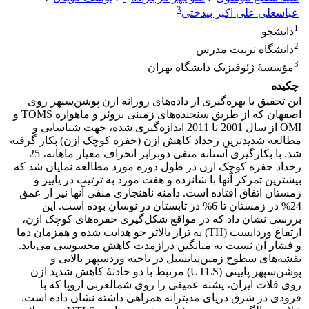
3
عباسعلی علی اکبر بیدختی
1
دانشجو
2
دانشگاه تربیت مدرس
3
مؤسسۀ ژئوفیزیک دانشگاه تهران
چکیده
این تحقیق با بهره‌گیری از داده‌های روزانه ازن پوشن‌سپهر روی
اصفهان که از طریق سنجنده‌های زمینی بروئر و ماهواره TOMS و
OMI از سال 2001 تا 2011 اندازه‌گیری شده، جهت شناسایی و
مطالعه شدیدترین رخداد کاهش ازن (حفره کوچک ازن) بکار گرفته
شد. با بکارگیری آستانه منفی دوبرابر انحراف معیار ماهانه، 25
رخداد حفره‌ کوچک ازن ‌در طول دوره مورد مطالعه نمایان شد که
بیشترین تمرکز آنها با شانزده و هفت مورد به ترتیب در پاییز و
زمستان اتفاق افتاده است. دامنه ناهنجاری منفی آنها نیز از عمق
24% در زمستان تا 6% در تابستان در نوسان بوده است. این
بررسی نشان داد که در مواقع شکل‌گیری حفره‌های کوچک ازن،
ارتفاع وردایست (TH) به تراز بالاتر جو هدایت شده و همزمان دما
و فشار آن نسبت به میانگین درازمدت کاهش محسوسی می‌یابد.
نقشه‌های سطوح زمین‌پتانسیل در ناحیه وردسپهر بالایی و
پوشن‌سپهر پایینی (UTLS) مرتبط با دو حادثۀ کاهش شدید ازن
روی فلات ایران، پشته عمیقی را روی شمالغربی اروپا که با
فرودی در شرق دریای مدیترانه همراهی داشته نشان داده است.