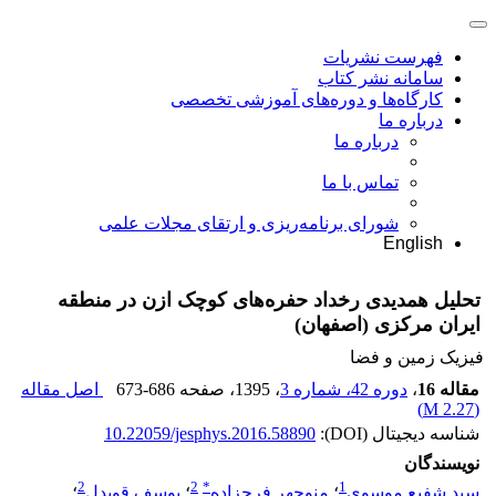
فهرست نشریات
سامانه نشر کتاب
کارگاه‌ها و دوره‌های آموزشی تخصصی
درباره ما
درباره ما
تماس با ما
شورای برنامه‌ریزی و ارتقای مجلات علمی
English
تحلیل همدیدی رخداد حفره‌های کوچک ازن در منطقه
ایران مرکزی (اصفهان)
فیزیک زمین و فضا
مقاله 16
،
دوره 42، شماره 3
، 1395
، صفحه
673-686
اصل مقاله
)
2.27 M
(
شناسه دیجیتال (DOI):
10.22059/jesphys.2016.58890
نویسندگان
2
2
*
1
سید شفیع موسوی
؛
منوچهر فرجزاده
؛
یوسف قویدل
؛