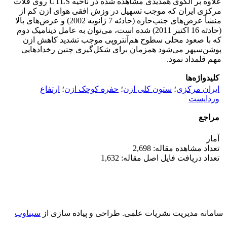
علاوه بر الگوی همدیدی مشاهده شده در ناحیه UTLS روی فلات
مرکزی ایران که موجب تسهیل در وزش افقی هوای ازن کم از
منشأ عرض‌های جنب‌حاره‌ (حادثه 7 ژانویه 2002) و عرض‌های بالا
(حادثه 16 اکتبر 2011) شده است، می‌توان به عامل دینامیک دوم
که با صعود محلی سطوح هم‌آنتروپی موجب تشدید کاهش ازن
پوشن‌سپهر می‌شود همزمان برای شکل‌گیری چنین رخدادهایی
مهم قلمداد نمود.
کلیدواژه‌ها
ایران مرکزی
؛
ستون کلی ازن
؛
حفره کوچک ازن
؛
ارتفاع
وردایست
مراجع
آمار
تعداد مشاهده مقاله: 2,698
تعداد دریافت فایل اصل مقاله: 1,632
سامانه مدیریت نشریات علمی.
طراحی و پیاده سازی از
سیناوب