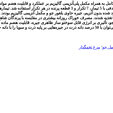
تخم­گذار سویه­های ­لاین w-36در سن 40 هفته در قالب طرح کاملاً تصادفی با 5 تیمار،
 شده بدون آنزیم، جیره حاوی بلغور جو و مکمل آنزیمی گالی­زیم بودند. ا
 جو، تأثیری بر انرژی قابل سوخت­و ساز ظاهری جیره، قابلیت هضم ماده 
جو قابلیت هضم پروتئین را افزایش داد. براساس نتایج این آزمایش، می‌توان با 50 درصد دانه ذرت د
امل جو
؛
مرغ تخمگذار