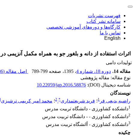
فهرست نشریات
سامانه نشر کتاب
کارگاه‌ها و دوره‌های آموزشی تخصصی
تماس با ما
English
اثرات استفاده از دانه و بلغور جو به همراه مکمل آنزیمی د
تولیدات دامی
مقاله 14
،
دوره 18، شماره 4
، 1395
، صفحه
789-799
اصل مقاله (
 K
نوع مقاله: مقاله پژوهشی
شناسه دیجیتال (DOI):
10.22059/jap.2016.58876
نویسندگان
3
2
*
1
راضیه بدیعی فر
؛
فرید شریعتمداری
؛
محمد امیر کریمی ترشیزی
1
دانشکده کشاورزی - دانشگاه تربیت مدرس
2
دانشکده کشاورزی - - دانشگاه تربیت مدرس
3
دانشکده کشاورزی - أانشگاه تربیت مدرس
چکیده