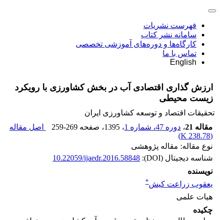
فهرست نشریات
سامانه نشر کتاب
کارگاه‌ها و دوره‌های آموزشی تخصصی
تماس با ما
English
ارزش گذاری اقتصادی آب در بخش کشاورزی با رویکرد
زیست محیطی
تحقیقات اقتصاد و توسعه کشاورزی ایران
مقاله 21
،
دوره 47، شماره 1
، 1395
، صفحه
259-269
اصل مقاله
)
238.78 K
(
نوع مقاله: مقاله پژوهشی
شناسه دیجیتال (DOI):
10.22059/ijaedr.2016.58848
نویسنده
*
یعقوب زراعت کیش
هیات علمی
چکیده