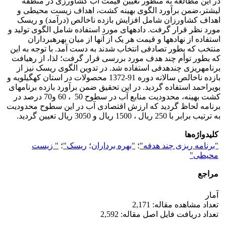
در این مطالعه به منظور تعیین قیمت آب کشاورزی در منطقه
لیشتر،ضمن برآورد الگوی بهینه کشت، اهداف زیست محیطی و
اهداف کشاورزان شامل افزایش بازده ناخالص (درآمد) و ریسک
مورد نظر قرار گرفت. داده­های مورد استفاده شامل الگوی تولید و
استفاده از نهاده­ها و قیمت هر یک از آنها از میان بهره­برداران
منتخب که بطور تصادفی انتخاب شدند به دست آمد. با توجه به این
که بطور توأم چند هدف مورد بررسی قرار گرفت؛ لذا، از رهیافت
برنامه­ریزی چندهدفی استفاده شد. در تدوین الگوی ریسک نیز از
بازده ناخالص سالانه دوره 91-1372 محصولات در استان کهگیلویه و
بویراحمد استفاده گردید. در این تحقیق ضمن برآورد بازده برنامه­ای
کشت بهینه­، محدودیت منابع آب در سطوح 50 ، 60 و70 درصد در
برنامه لحاظ گردید که ارزش اقتصادی آب در این سطوح محدودیت
به ترتیب برابر با 250 ریال ، 1500 ریال و 3050 ریال تعیین گردید.
کلیدواژه‌ها
"برنامه ریزی چند هدفه"
؛
"بهره برداران
؛
ریسک"
؛
" زیست
محیطی"
مراجع
آمار
تعداد مشاهده مقاله: 2,171
تعداد دریافت فایل اصل مقاله: 2,592