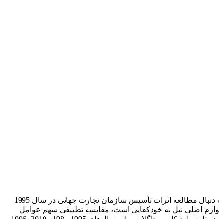
بخش کشاورزی یکی از مهم­ترین بخش­های اقتصاد محسوب می­شود، از این رو خودکفایی در این بخش بسیار حایز اهمیت است. مقاله‌ حاضر به دنبال مطالعه اثرات تأسیس سازمان تجارت جهانی در سال 1995
 از لوازم اصلی نیل به خودکفایی است، مقایسه تطبیقی سهم عوامل
تولید گندم جهان، قبل و بعد از تأسیس سازمان تجارت جهانی از دیگر اهداف مورد بررسی می­باشد. از این رو برای دسترسی به اثرات نهاده‌ها، دو تابع تولید کاب و داگلاس طی سال‌های 1995-1981 و2010- 1996