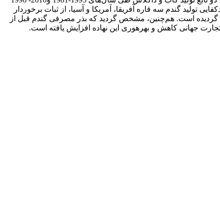
گندم جهان به روش داده­های تابلویی برآورد گردیده است. نتایج نشان داد، طی دوره 30 ساله 2010-1980، روند خودکفایی تولید گندم سه قاره آفریقا، آمریکا و آسیا، از ثبات برخوردار
قاره اقیانوسیه گردیده است. هم‌چنین، مشخص گردید که بذر مصرفی گندم قبل از
 تجارت جهانی کاهش و بهره­وری این نهاده افزایش یافته است.