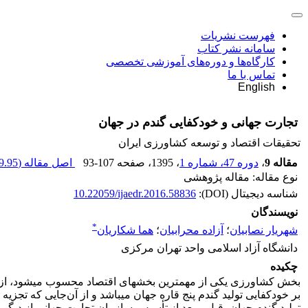
فهرست نشریات
سامانه نشر کتاب
کارگاه‌ها و دوره‌های آموزشی تخصصی
تماس با ما
English
تجارت جهانی و خودکفایی گندم در جهان
تحقیقات اقتصاد و توسعه کشاورزی ایران
مقاله 9
،
دوره 47، شماره 1
، 1395
، صفحه
93-107
اصل مقاله (
.95 K
نوع مقاله: مقاله پژوهشی
شناسه دیجیتال (DOI):
10.22059/ijaedr.2016.58836
نویسندگان
*
شهریار نصابیان
؛
آزاده محرابیان
؛
هما شکاریان
دانشگاه آزاد اسلامی واحد تهران مرکزی
چکیده
بر خودکفایی تولید گندم پنج قاره جهان می­باشد و از آن‌جایی که تجز