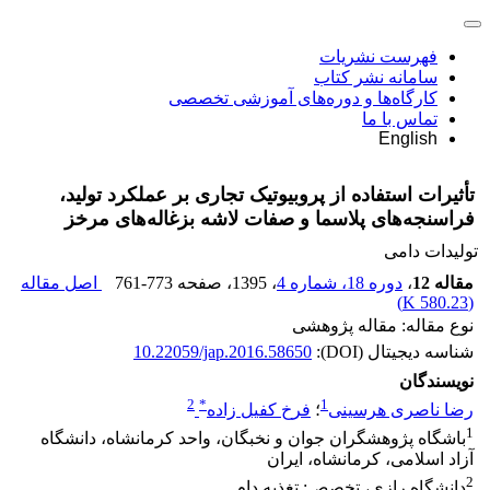
فهرست نشریات
سامانه نشر کتاب
کارگاه‌ها و دوره‌های آموزشی تخصصی
تماس با ما
English
تأثیرات استفاده از پروبیوتیک تجاری بر عملکرد تولید،
فراسنجه‌های پلاسما و صفات لاشه بزغاله‌های مرخز
تولیدات دامی
مقاله 12
،
دوره 18، شماره 4
، 1395
، صفحه
761-773
اصل مقاله
)
580.23 K
(
نوع مقاله: مقاله پژوهشی
شناسه دیجیتال (DOI):
10.22059/jap.2016.58650
نویسندگان
2
*
1
رضا ناصری هرسینی
؛
فرخ کفیل زاده
1
باشگاه پژوهشگران جوان و نخبگان، واحد کرمانشاه، دانشگاه
آزاد اسلامی، کرمانشاه، ایران
2
دانشگاه رازی، تخصص: تغذیه دام