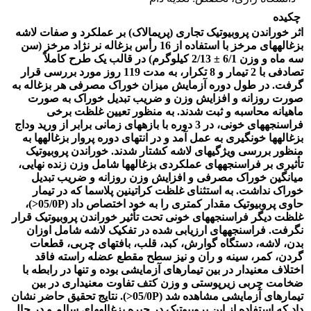
چکیده
اثر خوراندن پروبیوتیک تجاری (پری­مالاک) بر عملکرد و صفات لاشه
بزغاله­های مرخز با استفاده از 16 رأس بزغاله نر نژاد مرخز (سن
سه ماه و وزن 6/1 ± 2/13 کیلوگرم) در قالب یک طرح کاملاً
تصادفی با 2 تیمار و 8 تکرار، به مدت 119 روز مورد بررسی قرار
گرفت. در طول دوره آزمایش میزان خوراک مصرفی هر بزغاله به
صورت روزانه و افزایش وزن و ضریب تبدیل خوراک به صورت
ماهیانه محاسبه و ثبت شدند. به منظور تعیین غلظت برخی
فراسنجه­های خونی، در 3 دوره با بازه­های زمانی برابر از ورید وداج
بزغاله­ها خونگیری به عمل آمد و در انتهای دوره پروار بزغاله­ها به
منظور بررسی ویژگی­های لاشه کشتار شدند. خوراندن پروبیوتیک
تأثیری بر فراسنجه­های عملکردی بزغاله­ها شامل وزن زنده نهایی،
میانگین خوراک مصرفی و افزایش وزن روزانه و ضریب تبدیل
خوراک نداشت. به استثنای غلظت کراتینین پلاسما که در تیمار
حاوی پروبیوتیک مقدار کمتری را به خود اختصاص داد (05/0P<)،
غلظت دیگر فراسنجه­های خونی تحت ­تأثیر خوراندن پروبیوتیک قرار
نگرفت. فراسنجه­های ارزیابی شده در تفکیک لاشه شامل اوزان
بدن، لاشه، دستگاه گوارش، کبد، قلب، بافت­های چربی، قطعات
گردن، کمر، سینه و ران و نیز سطح مقطع عضله راسته فاقد
اختلاف معنی­دار در بین تیمارهای آزمایشی بوده و تنها در رابطه با
ضخامت چربی زیرپوستی و وزن کتف تفاوت معنی­داری در بین
تیمارهای آزمایشی مشاهده شد (05/0P<). نتایج تحقیق حاضر نشان
داد که استفاده از این پروبیوتیک در جیره بزغاله­های سالم و در حال