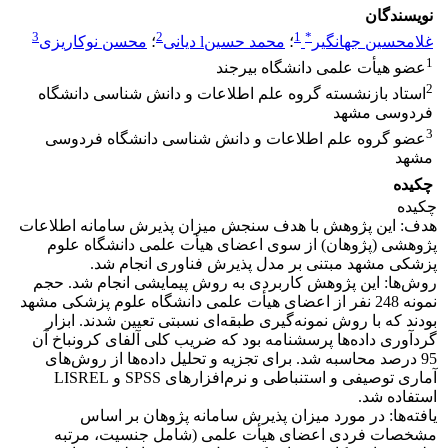
نویسندگان
3
2
1
*
غلامحسین جهانگیر
؛
محمد حسینl دیانی
؛
محسن نوکاریزی
1
عضو هیأت علمی دانشگاه بیرجند
2
استاد بازنشسته گروه علم اطلاعات و دانش شناسی دانشگاه
فردوسی مشهد
3
عضو گروه علم اطلاعات و دانش شناسی دانشگاه فردوسی
مشهد
چکیده
چکیده
هدف: این پژوهش با هدف سنجش میزان پذیرش سامانه اطلاعات
پژوهشی (پژوهان) از سوی اعضای هیأت علمی دانشگاه علوم
پزشکی مشهد مبتنی بر مدل پذیرش فناوری انجام شد.
روش‌ها: این پژوهش کاربردی به روش پیمایشی انجام شد. حجم
نمونه‌ 248 نفر از اعضای هیأت علمی دانشگاه علوم پزشکی مشهد
بودند که با روش نمونه‌گیری طبقه‌ای نسبتی تعیین شدند. ابزار
گردآوری داده‌ها پرسشنامه بود که ضریب کلی آلفای کرونباخ آن
95 درصد محاسبه شد. برای تجزیه و تحلیل داده‌ها از روش‌های
آماری توصیفی و استنباطی و نرم‌افزارهای SPSS و LISREL
استفاده شد.
یافته‌ها: در مورد میزان پذیرش سامانه پژوهان بر اساس
مشخصات فردی اعضای هیأت علمی (شامل جنسیت، مرتبه