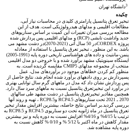
3
دانشگاه تهران
چکیده
تبخیر تعرق پتانسیل پارامتری کلیدی در محاسبات نیاز آبی،
مطالعات اقلیمی و مدلهای هیدرولوژیکی است. هدف از این
مطالعه بررسی میزان تغییرات این کمیت بر اساس سناریوهای
جدید واداشت تابشی (RCP) و مدلهای اقلیمی پس پردازش شده
پروژه CORDEXدر 50 سال آتی (2021-2070)در دشت مشهد می
باشد. به این منظور ، تبخیر تعرق پتانسیل با استفاده از معادله
پنمن-مانتیث و داده های هواشناسی تاریخی دوره پایه (1991-2005)
ایستگاه سینوپتیک مشهد برآورد شده و با خروجی دو مدل اقلیمی
منتخب از مجموعه مدلهای CMIP5 مقایسه گردیده است. به
منظور کم کردن خطاهای موجود در برآوردهای مدل، عمل
پس‎پردازش بر روی داده‎های برآورد شده انجام شد، نتایج حاصل از
پس پردازش نشان داد که مدل در ماه‎های گرم سال توانایی بهتری
در برآورد این تبخیرتعرق پتانسیل نسبت به ماه‎های سرد سال دارد.
همچنین مقادیر تبخیرتعرق پتانسیل در دشت مشهد طی سال‎های
2070 ـ 2021 تحت سناریوهای RCP4.5 وRCP8.5 ، تهیه و روند آن‎ها
بررسی گردید.بر اساس نتایج حاصله، بیشترین افزایش مقدار تبخیر
تعرق پتانسیل در ماه ژانویه تحت دو سناریوی RCP4.5 و RCP8.5 به
ترتیب با 4/15% و 4/16% افزایش نسبت به دوره پایه و نیز بیشترین
مقدار کاهش در ماه اکتبر با 5/12 % و 0/10 % کاهش نسبت به
دوره پایه مشاهده شد.