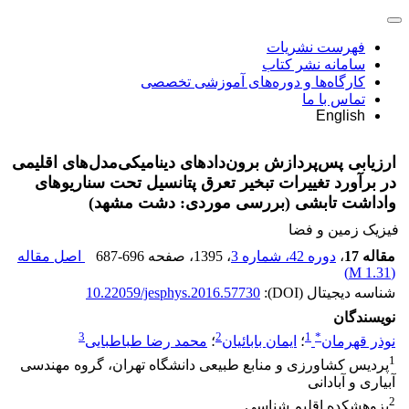
فهرست نشریات
سامانه نشر کتاب
کارگاه‌ها و دوره‌های آموزشی تخصصی
تماس با ما
English
ارزیابی پس‌پردازش برون‌دادهای دینامیکی‌مدل‌های اقلیمی
در برآورد تغییرات تبخیر ‌تعرق پتانسیل تحت سناریوهای
واداشت تابشی (بررسی موردی: دشت مشهد)
فیزیک زمین و فضا
مقاله 17
،
دوره 42، شماره 3
، 1395
، صفحه
687-696
اصل مقاله
)
1.31 M
(
شناسه دیجیتال (DOI):
10.22059/jesphys.2016.57730
نویسندگان
3
2
1
*
نوذر قهرمان
؛
ایمان بابائیان
؛
محمد رضا طباطبایی
1
پردیس کشاورزی و منابع طبیعی دانشگاه تهران، گروه مهندسی
آبیاری و آبادانی
2
پزوهشکده اقلیم شناسی