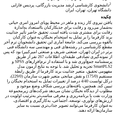
2
دانشجوی کارشناسی ارشد مدیریت بازرگانی، پردیس فارابی
دانشگاه تهران، تهران، ایران
چکیده
یافتن نیروی کار زبده و ماهر در محیط پویای امروز امری حیاتی
به‌شمار می‌رود و رقابت برای جذبکارکنان بااستعداد به‌اندازة
رقابت برای مشتری شدت یافته است. تحقیق حاضر تأثیر جذابیت
برند کارفرما را بر تمایل به استخدام نخبگان به‌عنوان کارکنان
بالقوه بررسی می‌کند. جامعة آماری این تحقیق دانشجویان ترم آخر
مقطع کارشناسی در رشته‌های فنی و مهندسی سه دانشگاه فنی
برتر در ایران (تهران، صنعتی شریف و صنعتی امیرکبیر) بود که پس
از نمونه‌گیری تصادفی طبقه‌ای، اطلاعات 267 نفر از طریق
پرسشنامه جمع‌آوری شد و با استفاده از نرم‌افزارهای SPSS و
SmartPLS2 تجزیه و تحلیل شد. با توجه به نتایج آزمون مدل
مفهومی تحقیق، متغیر جذابیت برند کارفرما از طریق رابطة
مستقیم (175/0) و نقش میانجی متغیر شهرت سازمان (229/0)،
درکل توانست 4/40 درصد از تغییرات تمایل به استخدام نخبگان را
تبیین کند. همچنین، یافته‌های بررسی شکاف وضع موجود و
مطلوب از دیدگاه نخبگان نشان می‌دهد شرکت‌های زیرمجموعة
وزارت نفت با برنامه‌ریزی و معرفی مناسب‌تر به‌ترتیب اولویت در
ارزش‌های نوآوری، توسعه، اجتماعی، به‌کارگیری و اقتصادی،
به‌عنوان کارفرما می‌توانند تصویر جذاب‌تری نسبت به سایر
سازمان‌ها ارائه دهند.