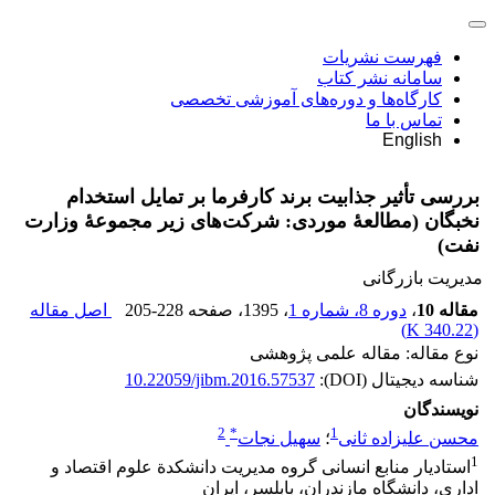
فهرست نشریات
سامانه نشر کتاب
کارگاه‌ها و دوره‌های آموزشی تخصصی
تماس با ما
English
بررسی تأثیر جذابیت برند کارفرما بر تمایل استخدام
نخبگان (مطالعۀ موردی: شرکت‌های زیر مجموعۀ وزارت
نفت)
مدیریت بازرگانی
مقاله 10
،
دوره 8، شماره 1
، 1395
، صفحه
205-228
اصل مقاله
)
340.22 K
(
نوع مقاله: مقاله علمی پژوهشی
شناسه دیجیتال (DOI):
10.22059/jibm.2016.57537
نویسندگان
2
*
1
محسن علیزاده ثانی
؛
سهیل نجات
1
استادیار منابع انسانی گروه مدیریت دانشکدة علوم اقتصاد و
اداری، دانشگاه مازندران، بابلسر، ایران