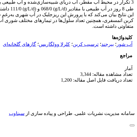
طی 8 روز در آب طبیعی با مقادیر (g/L/d) 068/0 و (g/L/d) 111/0 داشته و نرخ رشد آن (day
این نتایج بیان می‌کند که با پرورش این ریزجلبک در آب شهری به‌رغم
متفاوتی داشته است.
کلیدواژه‌ها
آب شور
؛
بیرجند
؛
ترسیب کربن
؛
کلرلا وولگاریس
؛
گازهای گلخانه‌ای
مراجع
آمار
تعداد مشاهده مقاله: 3,344
تعداد دریافت فایل اصل مقاله: 1,200
سامانه مدیریت نشریات علمی.
طراحی و پیاده سازی از
سیناوب