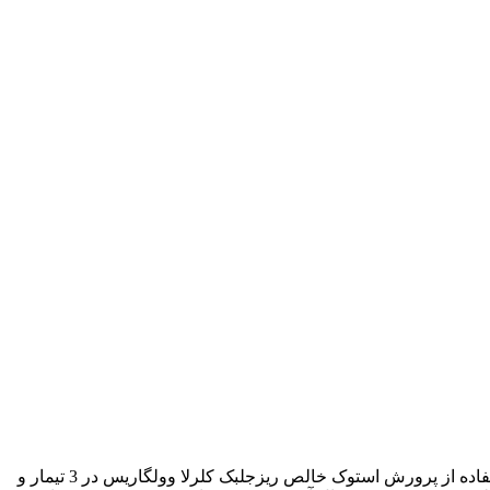
امروزه استفاده از کشت ریزجلبک‌ها برای کاهش دی اکسید کربن توجه ویژه‌ای را در سراسر دنیا به خود جلب کرده است. این آزمایش با استفاده از پرورش استوک خالص ریزجلبک کلرلا وولگاریس در 3 تیمار و