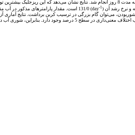
3 تکرار در محیط آب مقطر، آب دریای شبیه‌سازی‌شده و آب طبیعی به مدت 8 روز انجام شد. نتایج نش
-1
) 131/0 است. مقدار پارامترهای مذکور در آب مقطر به ترتیب برابر (g/L/d) 057/0، (day
 شوربودن، می‌توان گام بزرگی در ترسیب کربن برداشت. نتایج آماری آزم
کربن اتمسفری، همچنین تعداد سلول‌ها در تیمارهای مختلف شوری آب اختلاف مع