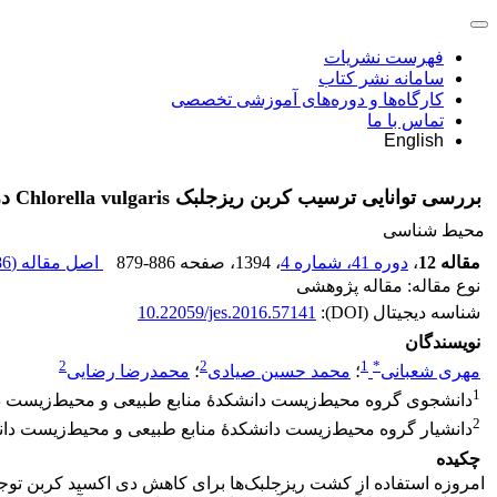
فهرست نشریات
سامانه نشر کتاب
کارگاه‌ها و دوره‌های آموزشی تخصصی
تماس با ما
English
بررسی توانایی ترسیب کربن ریزجلبک Chlorella vulgaris در آب‌های با شوری متفاوت
محیط شناسی
مقاله 12
،
دوره 41، شماره 4
، 1394
، صفحه
879-886
اصل مقاله (
 K
نوع مقاله: مقاله پژوهشی
شناسه دیجیتال (DOI):
10.22059/jes.2016.57141
نویسندگان
2
2
1
*
مهری شعبانی
؛
محمد حسین صیادی
؛
محمدرضا رضایی
1
دانشجوی گروه محیط‌زیست دانشکدۀ منابع طبیعی و محیط‌زیست دان
2
دانشیار گروه محیط‌زیست دانشکدۀ منابع طبیعی و محیط‌زیست دانش
چکیده