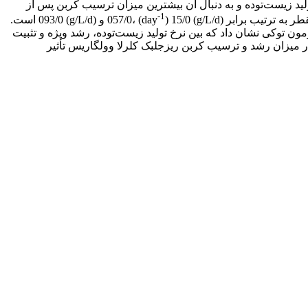
ان می‌دهد که این ریزجلبک بیشترین تولید زیست‌توده و به دنبال آن بیشترین میزان ترسیب کربن پس از
-1
) 15/0 و (g/L/d) 093/0 است.
ون توکی نشان داد که بین نرخ تولید زیست‌توده، رشد ویژه و تثبیت
نی‌داری در سطح 5 درصد وجود دارد. بنابراین، شوری آب در میزان رشد و ترسیب کربن ریزجلبک کلرلا وولگاریس تأثیر