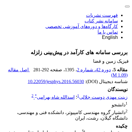
فهرست نشریات
سامانه نشر کتاب
کارگاه‌ها و دوره‌های آموزشی تخصصی
تماس با ما
English
بررسی سامانه های کارآمد در پیش‌بینی زلزله
فیزیک زمین و فضا
مقاله 5
،
دوره 42، شماره 2
، 1395
، صفحه
281-292
اصل مقاله
)
1.09 M
(
شناسه دیجیتال (DOI):
10.22059/jesphys.2016.56030
نویسندگان
2
*
1
زینت مهدی دوست جلالی
؛
اسدالله شاه بهرامی
1
دانشجو
2
دانشیار گروه مهندسی کامپیوتر، دانشکده فنی و مهندسی،
دانشگاه گیلان، رشت، ایران
چکیده