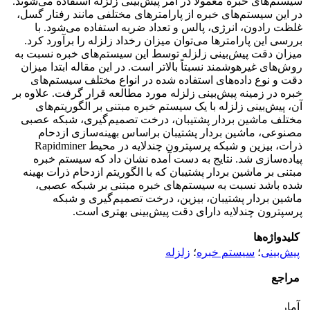
سیستم‌های خبره معمولاً در امر پیش‌بینی زلزله استفاده می‌شوند.
در این سیستم‌های خبره از پارامترهای مختلفی مانند رفتار گسل،
غلظت رادون، انرژی، پالس و تعداد ضربه استفاده می‌شود. با
بررسی این پارامترها می‌توان میزان رخداد زلزله را برآورد کرد.
میزان دقت پیش‌بینی زلزله توسط این سیستم‌های خبره نسبت به
روش‌های غیرهوشمند نسبتاً بالاتر است. در این مقاله ابتدا میزان
دقت و نوع داده‌های استفاده شده‌ در انواع مختلف سیستم‌های
خبره در زمینه پیش‌بینی زلزله مورد مطالعه قرار گرفت. علاوه بر
آن، پیش‌بینی زلزله با یک سیستم خبره مبتنی بر الگوریتم‌های
مختلف ماشین بردار پشتیبان، درخت تصمیم‌گیری، شبکه عصبی
مصنوعی، ماشین بردار پشتیبان براساس بهینه‌سازی ازدحام
ذرات، بیزین و شبکه پرسپترون چندلایه در محیط Rapidminer
پیاده‌سازی شد. نتایج به دست آمده نشان داد که سیستم خبره
مبتنی بر ماشین بردار پشتیبان که با الگوریتم ازدحام ذرات بهینه
شده باشد نسبت به سیستم‌های خبره مبتنی بر شبکه عصبی،
ماشین بردار پشتیبان، بیزین، درخت تصمیم‌گیری و شبکه
پرسپترون چندلایه دارای دقت پیش‌بینی بهتری است.
کلیدواژه‌ها
پیش‌بینی
؛
سیستم خبره
؛
زلزله
مراجع
آمار