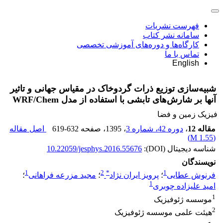
فهرست نشریات
سامانه نشر کتاب
کارگاه‌ها و دوره‌های آموزشی تخصصی
تماس با ما
English
شبیه‌سازی توزیع ذرات گردوخاک در مقیاس جهانی و تاثیر
آنها بر شارش‌های‌ تابشی با استفاده از مدل WRF/Chem
فیزیک زمین و فضا
مقاله 12
،
دوره 42، شماره 3
، 1395
، صفحه
619-632
اصل مقاله
)
1.55 M
(
شناسه دیجیتال (DOI):
10.22059/jesphys.2016.55676
نویسندگان
1
2
*
1
فرنوش عطایی
؛
پرویز ایران نژاد
؛
مجید مزرعه فراهانی
؛
1
امید علیزاده چوبری
1
موسسه ژئوفیزیک
2
هیئت علمی موسسه ژئوفیزیک