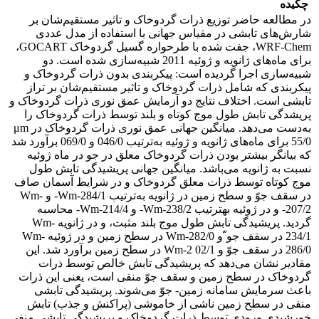
چکیده
در مطالعه حاضر توزیع ذرات گردوخاک و تاثیر مستقیم‌شان بر
شارش‌های تابشی در مقیاس جهانی با استفاده از مدل عددی
WRF-Chem، جفت شده با طرحواره گسیل گردوخاک GOCART،
برای ماه‌های ژانویه و ژوئیه 2011 شبیه‌سازی شده است. دو
شبیه‌سازی اجرا گردیده است: پیکربندی بدون ذرات گردوخاک و
پیکربندی که شامل ذرات گردوخاک و تاثیر مستقیم‌شان بر تراز
تابشی است. اختلاف نتایج دو آزمایش عمق نوری ذرات گردوخاک و
پریشدگی تابش‌ طول موج کوتاه و بلند توسط ذرات گردوخاک را
به‌دست می‌دهد. میانگین جهانی عمق نوری ذرات گردوخاک در μm
55/0 برای ماه‌های ژانویه و ژوئیه به‌ترتیب 046/0 و 069/0 برآورد شد
که بیانگر بیشتر بودن ذرات گردوخاک معلق در جو در ماه ژوئیه
نسبت به ژانویه می‌باشد. میانگین جهانی پریشیدگی تابش طول
موج کوتاه توسط ذرات معلق گردوخاک و در شرایط آسمان صاف
در سقف جوّ و سطح زمین در ژانویه به‌ترتیب Wm-284/1- و Wm-
207/2- و در ژوئیه بهترتیب Wm-238/2- و Wm-214/4- محاسبه
گردید. پریشیدگی تابش طول موج بلند مثبت، و در ژانویه Wm-
234/1 در سقف جو ّو Wm-282/0 در سطح زمین و در ژوئیه Wm-
286/0 در سقف جوّ و Wm-2 02/1 در سطح زمین برآورد شد. این
مقادیر نشان می‌دهد که پریشیدگی تابش خالص توسط ذرات
گردوخاک در سطح زمین و سقف جوّ منفی است، یعنی این ذرات
باعث سرمایش سامانه زمین- جوّ می‌شوند. پریشیدگی تابشی
منفی در سطح زمین ناشی از خاموشی (پراکنش و جذب) تابش
خورشیدی ورودی توسط ذرات گردوخاک و پریشیدگی تابشی منفی