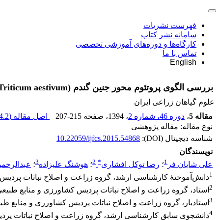
فهرست نشریات
سامانه نشر کتاب
کارگاه‌ها و دوره‌های آموزشی تخصصی
تماس با ما
English
بررسی الگوی پروتئوم محور جنین گندم (Triticum aestivum) تحت تنش‌خشکی در دو رقم حساس و متحمل به خشکی طی مراحل آغازین جوانه زنی
علوم گیاهان زراعی ایران
مقاله 5
،
دوره 46، شماره 2
، 1394
، صفحه
207-215
اصل مقاله (
.2 K
نوع مقاله: مقاله پژوهشی
شناسه دیجیتال (DOI):
10.22059/ijfcs.2015.54868
نویسندگان
3
2
*
1
علی شایان فر
؛
رضا توکل افشاری
؛
هوشنگ علیزاده
؛
عبدالرحمن
1
دانش‌آموختۀ کارشناسی ارشد، گروه زراعت و اصلاح نباتات پردیس 
2
استاد، گروه زراعت و اصلاح نباتات پردیس کشاورزی و منابع طبیعی
3
استادیار، گروه زراعت و اصلاح نباتات پردیس کشاورزی و منابع طبی
4
دانشجوی سابق کارشناسی ارشد، گروه زراعت و اصلاح نباتات پردی