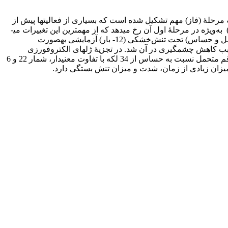
مرحلۀ (فاز) مهم تشکیل شده‌ است که بسیاری از فعالیت­ها پیش از
مرحلۀ سوم آن (خروج ریشه­چه) آغاز می­شود. محور جنین بذر نیز با توجه به زنده بودن آن، فعالیت­های بسیاری از نظر سوخت‌وساز (متابولیکی) به‌ویژه در مرحلۀ اول آن رخ می­دهد که از مهم­ترین این تغییرات می­
توان به تغییر در الگوی پروتیین‌گان (پروتئوم) آن اشاره کرد. برای بررسی تغییرات پروتیینی محور جنین گندم (سرداری و قدس به­ترتیب متحمل و حساس) تحت تنش‌خشکی (12- بار) آزمایشی به­صورت
سبب کاهش چشمگیری در آن شد. در تجزیۀ ژل­های الکتروفورزی
دوبعدی در محور جنین گندم 1000 لکۀ تکرارپذیر مشاهده شد که تعداد 34 لکه با تفاوت معنی‌دار در سطح 5 درصد گزارش شد. در مقایسۀ رقم متحمل نسبت به حساس از 34 لکه با تفاوت معنی­دار، شمار 22 و 6