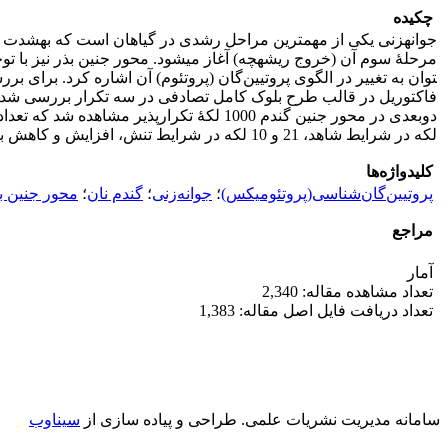
چکیده
جوانه­زنی یکی از مهم­ترین مراحل رشدی در گیاهان است که به­شدت از
فاکتوریل در قالب طرح بلوک کامل تصادفی در سه تکرار بررسی شد. ن
لکه در شرایط شاهد، 21 و 10 لکه در شرایط تنش، افزایش و کاهش بیان را نشان دادند. نتایج این آزمایش گویای آن بود که فراوانی لکه­ها به میزان زیادی از زمان، شدت و میزان تنش بستگی دارد.
کلیدواژه‌ها
پروتیین‌گان‌شناسی(پروتئومیکس)
؛
جوانه‌زنی
؛
گندم نان
؛
محور جنین ب
مراجع
آمار
تعداد مشاهده مقاله: 2,340
تعداد دریافت فایل اصل مقاله: 1,383
سامانه مدیریت نشریات علمی.
طراحی و پیاده سازی از
سیناوب