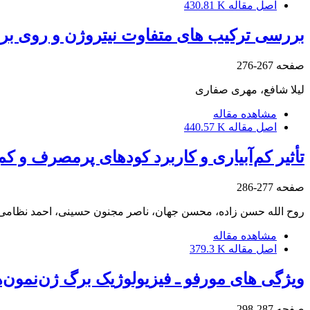
اصل مقاله
430.81 K
بررسی ترکیب های متفاوت نیتروژن و روی بر ذ
صفحه
267-276
لیلا شافع، مهری صفاری
مشاهده مقاله
اصل مقاله
440.57 K
تأثیر کم‌آبیاری و کاربرد کودهای پرمصرف و کم‌مصرف بر
صفحه
277-286
روح الله حسن زاده، محسن جهان، ناصر مجنون حسینی، احمد نظامی،
مشاهده مقاله
اصل مقاله
379.3 K
ویژگی های مورفو ـ فیزیولوژیک برگ ژن‌نمون‌ه
صفحه
287-298