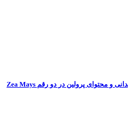
ارزیابی اثر محلول‌پاشی اکسید روی به فرم معمول و نانوذرات بر فعالیت آنزیم‌های آنتی‌اکسیدانی و محتوای پرولین در دو رقم Zea Mays