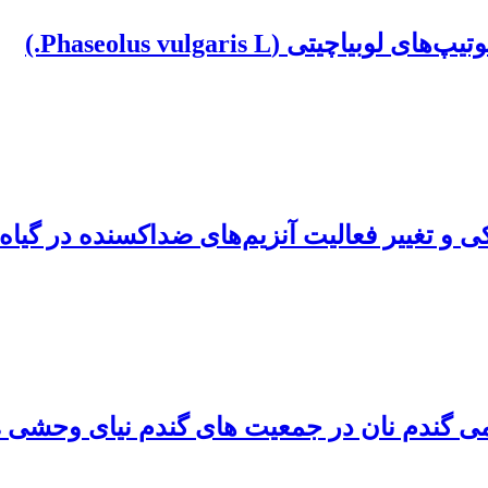
 (Phaseolus vulgaris L.)
الیت آنزیم‌های ضداکسنده در گیاه بابونۀ آلمانی (omilla L
ن در جمعیت های گندم نیای وحشی Aegilops triuncialis