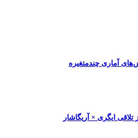
‌های آماری چندمتغیره
لاقی ایگری × آریگاشار