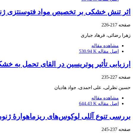
اثر تنش خشکی بر تخصیص مواد فتوسنتزی ژنوتیپ‌های لوبیاچیتی
صفحه
217-226
زهرا رضائی، فرهاد جباری
مشاهده مقاله
اصل مقاله
530.94 K
ارزیابی تأثیر پوتریسین در القای تحمل به خشکی و تغییر فع
صفحه
227-235
حسین نظرلی، علی احمدی، جواد هادیان
مشاهده مقاله
اصل مقاله
644.43 K
بررسی تنوع آللی لوکوس‌های ریزماهوارۀ ژنومی گندم نا
صفحه
237-245