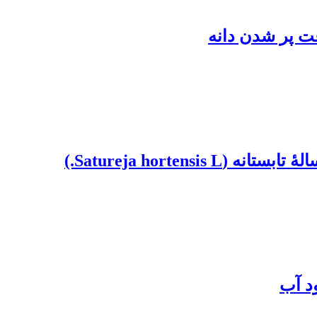
عت پر شدن دانه
Satureja hort.)
د آب