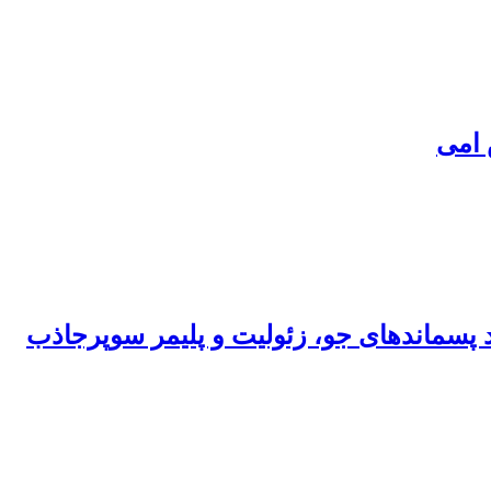
 امی
 پسماندهای جو، زئولیت و پلیمر سوپرجاذب