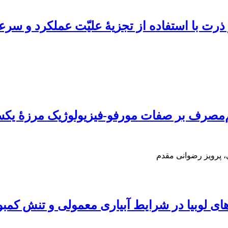
رت با استفاده از تجزیۀ علیّت عملکرد و سر
 صفات مورفو-فیزیولوژیک مرزۀ یکسالۀ تابستانه (ensis L
 پرویز رضوانی مقدم
ای لوبیا در شرایط آبیاری معمولی و تنش کمبو