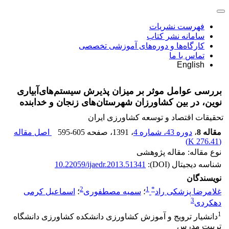
فهرست نشریات
سامانه نشر کتاب
کارگاه‌ها و دوره‌های آموزشی تخصصی
تماس با ما
English
بررسی عوامل موثر بر میزان پذیرش سیستم‌های‌آبیاری
نوین، در بین کشاورزان شهرستان‌های زنجان و خدابنده
تحقیقات اقتصاد و توسعه کشاورزی ایران
مقاله 8
،
دوره 43، شماره 4
، 1391
، صفحه
595-605
اصل مقاله
)
276.41 K
(
نوع مقاله: مقاله پژوهشی
شناسه دیجیتال (DOI):
10.22059/ijaedr.2013.51341
نویسندگان
2
1
*
غلامرضا پزشکی راد
؛
سمیه مصطفوری
؛
اسماعیل کرمی
3
دهکردی
1
دانشیار ترویج و آموزش کشاورزی دانشکده کشاورزی دانشگاه
تربیت مدرس