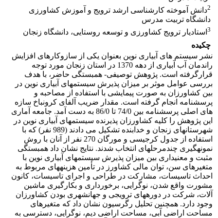
2
دانش آموخته کارشناسی ارشد ترویج و آموزش کشاورزی
دانشگاه تربیت مدرس
3
استادیار ترویج کشاورزی و توسعه روستایی، دانشگاه زنجان
چکیده
نشر سیستم های آبیاری نوین بعنوان یکی از ساز­و­کارهای افزایش
راندمان آب آبیاری از دهه 1370 در استان زنجان مورد توجه
قرارگرفته است. پژوهش توصیفی- همبستگی حاضر، با هدف
بررسی عوامل موثر بر میزان پذیرش سیستم­های آبیاری نوین در
بین کشاورزان به صورت پیمایشی با استفاده از مصاحبه و
پرسشنامه انجام گرفته است. مقدار ضریب آلفای کرونباخ سازه
های اصلی پرسشنامه بین 74/0 تا 86/0 به دست آمد. جامعه آماری
این پژوهش را کلیه کشاورزان پذیرنده سیستم­های آبیاری نوین در
شهرستان­های زنجان و خدابنده تشکیل می دادند (989 نفر) که با
استفاده از جدول کرجیسی و مورگان 270 نفر از آنان با روش
نمونه­گیری چندمرحله­ای انتخاب شدند. نتایج نشان داد همبستگی
مثبت و معنی­داری بین میزان پذیرش سیستم­های آبیاری نوین با
متغیرهای سن، توان مالی کشاورز در تأمین هزینه­های مربوط به
احداث تاسیسات، مشارکت در طراحی و اجرای تاسیسات، کانون
مشورت واقع شدن، نوگرایی، برخورداری و بکارگیری ماشین
آلات، شرکت در دوره­های ترویجی و جهانشهری بودن کشاورزان
وجود دارد. همچنین تحلیل رگرسیون نشان داد که متغیرهای
مساحت اراضی آبی، مساحت اراضی دیم، نوگرایی، دسترسی به