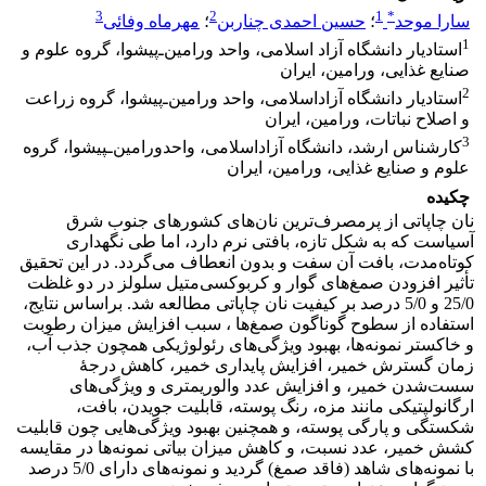
3
2
1
*
سارا موحد
؛
حسین احمدی چناربن
؛
مهرماه وفائی
1
استادیار دانشگاه آزاد اسلامی، واحد ورامین‌ـ‌پیشوا، گروه علوم و
صنایع غذایی، ورامین، ایران
2
استادیار دانشگاه آزاداسلامی، واحد ورامین‌ـ‌‌پیشوا، گروه زراعت
و اصلاح نباتات، ورامین، ایران
3
کارشناس ارشد، دانشگاه آزاداسلامی، واحدورامین‌ـپیشوا، گروه
علوم و صنایع غذایی، ورامین، ایران
چکیده
نان چاپاتی از پرمصرف‌ترین نان‌های کشورهای جنوب شرق
آسیاست که به شکل تازه، بافتی نرم دارد، اما طی نگهداری
کوتاه‌مدت، بافت آن سفت و بدون انعطاف می‌گردد. در این تحقیق
تأثیر افزودن صمغ‌های گوار و کربوکسی‌متیل سلولز در دو غلظت
25/0 و 5/0 درصد بر کیفیت نان چاپاتی مطالعه شد. براساس نتایج،
استفاده از سطوح گوناگون صمغ‌ها ، سبب افزایش میزان رطوبت
و خاکستر نمونه‌ها، بهبود ویژگی‌های رئولوژیکی همچون جذب آب،
زمان گسترش خمیر، افزایش پایداری خمیر، کاهش درجۀ
سست‌شدن خمیر، و افزایش عدد والوریمتری و ویژگی‌های
ارگانولپتیکی مانند مزه، رنگ پوسته، قابلیت جویدن، بافت،
شکستگی و پارگی پوسته، و همچنین بهبود ویژگی‌هایی چون قابلیت
کشش خمیر، عدد نسبت، و کاهش میزان بیاتی نمونه‌ها در مقایسه
با نمونه‌های شاهد (فاقد صمغ) گردید و نمونه‌های دارای 5/0 درصد