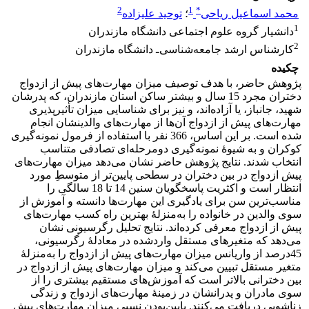
2
1
*
محمد اسماعیل ریاحی
؛
توحید علیزاده
1
دانشیار گروه علوم اجتماعی دانشگاه مازندران
2
کارشناس ارشد جامعه‌شناسی‌ـ دانشگاه مازندران
چکیده
پژوهش حاضر، با هدف توصیف میزان مهارت‌های پیش از ازدواج
دختران مجرد 15 سال و بیشتر ساکن استان مازندران، که پدرشان
شهید، جانباز، یا آزاده‌اند، و نیز برای شناسایی میزان تأثیرپذیری
مهارت‌های پیش از ازدواج آن‌ها از مهارت‌های والدینشان انجام
شده است. بر این اساس، 366 نفر با استفاده از فرمول نمونه‌گیری
کوکران و به شیوۀ نمونه‌گیری دو‌مرحله‌ای تصادفی متناسب
انتخاب شدند. نتایج پژوهش حاضر نشان می‌دهد میزان مهارت‌های
پیش ازدواج در بین دختران در سطحی پایین‌تر از متوسطِ مورد
انتظار است و اکثریت پاسخگویان سنین 14 تا 18 سالگی را
مناسب‌ترین سن برای یادگیری این مهارت‌ها دانسته و آموزش از
سوی والدین در خانواده را به‌منزلۀ بهترین راه کسب مهارت‌های
پیش از ازدواج معرفی کرده‌اند. نتایج تحلیل رگرسیونی نشان
می‌دهد که متغیرهای مستقل وارد‌شده در معادلۀ رگرسیونی،
45‌درصد از واریانس میزان مهارت‌های پیش از ازدواج را به‌منزلۀ
متغیر مستقل تبیین می‌کند و میزان مهارت‌های پیش از ازدواج در
بین دخترانی بالاتر است که آموزش‌های مستقیم بیشتری را از
سوی مادران و پدرانشان در زمینۀ مهارت‌های ازدواج و زندگی
زناشویی دریافت می‌کنند. پایین‌بودن نسبی میزان مهارت‌های پیش