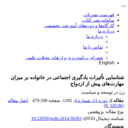
فهرست نشریات
سامانه نشر کتاب
کارگاه‌ها و دوره‌های آموزشی تخصصی
درباره ما
درباره ما
تماس با ما
شورای برنامه‌ریزی و ارتقای مجلات علمی
English
شناسایی تأثیرات یادگیری اجتماعی در خانواده بر میزان
مهارت‌های پیش از ازدواج
زن در توسعه و سیاست
مقاله 2
،
دوره 11، شماره 4
، 1392
، صفحه
479-508
اصل مقاله
)
320.06 K
(
نوع مقاله: پژوهشی
شناسه دیجیتال (DOI):
10.22059/jwdp.2014.50283
نویسندگان