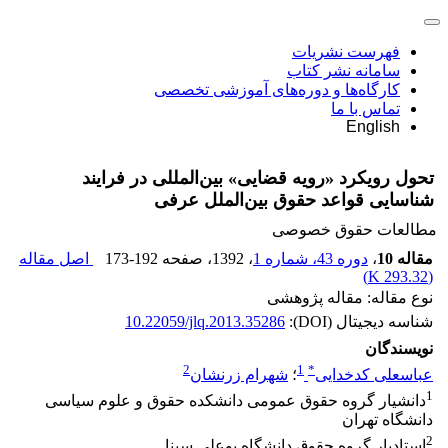
فهرست نشریات
سامانه نشر کتاب
کارگاه‌ها و دوره‌های آموزشی تخصصی
تماس با ما
English
تحول رویکرد «رویه قضایی» بین‌المللی در فرایند
شناسایی قواعد حقوق بین‌الملل عرفی
مطالعات حقوق خصوصی
مقاله 10
،
دوره 43، شماره 1
، 1392
، صفحه
173-192
اصل مقاله
)
293.32 K
(
نوع مقاله: مقاله پژوهشی
شناسه دیجیتال (DOI):
10.22059/jlq.2013.35286
نویسندگان
2
1
*
عباسعلی کدخدایی
؛
شهرام زرنشان
1
دانشیار گروه حقوق عمومی دانشکده حقوق و علوم سیاسی
دانشگاه تهران
2
استادیار گروه حقوق دانشگاه بوعلی سینا