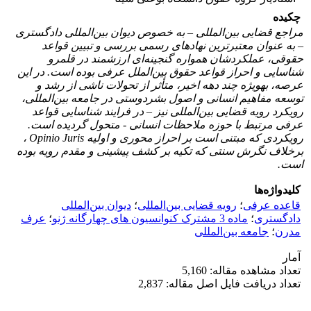
چکیده
مراجع قضایی بین‌المللی – به خصوص دیوان بین‌المللی دادگستری
– به عنوان معتبرترین نهادهای رسمی بررسی و تبیین قواعد
حقوقی، عملکردشان همواره گنجینه‌ای ارزشمند در قلمرو
شناسایی و احراز قواعد حقوق بین‌الملل عرفی بوده است. در این
عرصه، به­ویژه چند دهه اخیر، متأثر از تحولات ناشی از رشد و
توسعه مفاهیم انسانی و اصول بشردوستی در جامعه بین‌المللی،
رویکرد رویه قضایی بین‌المللی نیز – در فرایند شناسایی قواعد
عرفی مرتبط با حوزه ملاحظات انسانی - متحول گردیده است.
رویکردی که مبتنی است بر احراز محوری و اولیه Opinio Juris ،
برخلاف نگرش سنتی که تکیه بر کشف پیشینی و مقدم رویه بوده
است.
کلیدواژه‌ها
قاعده عرفی
؛
رویه قضایی بین‌المللی
؛
دیوان بین‌المللی
دادگستری
؛
ماده 3 مشترک کنوانسیون های چهارگانه ژنو
؛
عرف
مدرن
؛
جامعه بین‌المللی
آمار
تعداد مشاهده مقاله: 5,160
تعداد دریافت فایل اصل مقاله: 2,837