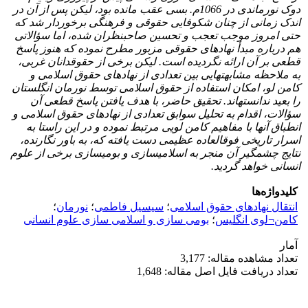
دوک نورماندی در 1066م. بسی عقب مانده بود، لیکن پس از آن در
اندک زمانی از چنان شکوفایی حقوقی و فرهنگی برخوردار شد که
حتی امروز موجب تعجب و تحسین صاحبنظران شده، اما سؤالاتی
هم درباره مبدأ نهادهای حقوقی مزبور مطرح نموده که هنوز پاسخ
قطعی بر آن ارائه نگردیده است. لیکن برخی از حقوقدانان غربی،
به ملاحظه مشابهت­هایی بین تعدادی از نهادهای حقوق اسلامی و
کامن لو، امکان استفاده از حقوق اسلامی توسط نورمان انگلستان
را بعید ندانسته­اند. تحقیق حاضر، با هدف یافتن پاسخ قطعی آن
سؤالات، اقدام به تحلیل سوابق تعدادی از نهادهای حقوق اسلامی و
انطباق آنها با مفاهیم کامن لویی مرتبط نموده و در این راستا به
اسرار تاریخی فوق­العاده عظیمی دست یافته که، به باور نگارنده،
نتایج چشمگیر آن منجر به اسلامی­سازی و بومی­سازی برخی از علوم
انسانی خواهد گردید.
کلیدواژه‌ها
انتقال نهادهای حقوق اسلامی
؛
سیسیل فاطمی
؛
نورمان
؛
کامن¬لوی انگلیس
؛
بومی سازی و اسلامی سازی علوم انسانی
آمار
تعداد مشاهده مقاله: 3,177
تعداد دریافت فایل اصل مقاله: 1,648