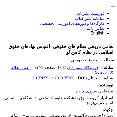
فهرست نشریات
سامانه نشر کتاب
کارگاه‌ها و دوره‌های آموزشی تخصصی
تماس با ما
English
تعامل تاریخی نظام های حقوقی: اقتباس نهادهای حقوق
اسلامی در نظام کامن لو
مطالعات حقوق خصوصی
مقاله 4
،
دوره 43، شماره 1
، 1392
، صفحه
55-72
اصل مقاله
)
280.78 K
(
شناسه دیجیتال (DOI):
10.22059/jlq.2013.35280
نویسنده
مصطفی سروی مقدم
استادیار گروه حقوق دانشکده علوم اجتماعی، دانشگاه بین المللی
امام خمینی(ره)
چکیده
اوضاع اجتماعی انگلستان قرون وسطی پیش از پیروزی ویلیام