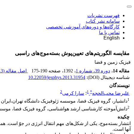
فهرست نشریات
سامانه نشر کتاب
کارگاه‌ها و دوره‌های آموزشی تخصصی
تماس با ما
English
مقایسه ‌‌الگوریتم‌‌های ‌‌تعیین‌‌پوش ‌‌بسته‌موج‌‌های ‌‌راسبی
فیزیک زمین و فضا
مقاله 14
،
دوره 39، شماره 1
، 1392
، صفحه
175-190
اصل مقاله (
3 M
شناسه دیجیتال (DOI):
10.22059/jesphys.2013.31954
نویسندگان
2
1
*
علیرضا محب‌الحجه
؛
سارا کرمی
1
دانشیار، گروه فیزیک فضا، موسسه ژئوفیزیک دانشگاه تهران،ایران
2
دانش‌‌آموخته کارشناسی ارشد هواشناسی، گروه فیزیک فضا، موسسه 
چکیده
انتشار بسته‌موج، یکی از شکل‌های مهم انتقال انرژی در جوّ است. هم
آنها است.