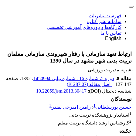
فهرست نشریات
سامانه نشر کتاب
کارگاه‌ها و دوره‌های آموزشی تخصصی
تماس با ما
English
ارتباط تعهد سازمانی با رفتار شهروندی سازمانی معلمان
تربیت بدنی شهر مشهد در سال 1390
نشریه مدیریت ورزشی
مقاله 8
،
دوره 5، شماره 16 - شماره پیاپی 1450994
، 1392
، صفحه
127-147
اصل مقاله (
287.07 K
)
شناسه دیجیتال (DOI):
10.22059/jsm.2013.30417
نویسندگان
2
1
حسین پورسلطانی
؛
رامین امیرجی نقندر
1
استادیار پژوهشکده تربیت بدنی
2
کارشناس ارشد دانشگاه تربیت معلم
چکیده