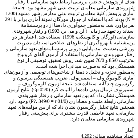
هدف از پژوهش حاضر، بررسی ارتباط تعهد سازمانی با رفتار
شهروندی سازمانی معلمان تربیت بدنی شهر مشهد بود. جامعة
آماری پژوهش کلیة معلمان تربیت بدنی مدارس شهر مشهد (1200
= N) بودند که با استفاده از جدول مورگان نمونة آماری برابر با 291
نفر برآورد شد. به‌منظور جمع‌آوری داده‌ها از دو پرسشنامة
استاندارد تعهد سازمانی (آلن و می یر، 1993) و رفتار شهروندی
سازمانی (اورگان و کانوسکی، 1996) استفاده شد. اعتبار هر دو
پرسشنامه با بهره‌گیری از نظرهای اصلاحی استادان مدیریت
ورزشی به‌دست آمد. پایایی درونی پرسشنامه‌های تعهد سازمانی و
رفتار شهروندی سازمانی با استفاده از آزمون آلفای کرونباخ
به‌ترتیب 85/0 و 76/0 تعیین شد. روش تحقیق، توصیفی از نوع
همبستگی بود که به‌صورت میدانی اجرا شده است.
به‌منظور تجزیه‌ و تحلیل داده‌ها از شاخص‌های توصیفی و آزمون‌های
آماری کلوموگروف – اسمیرنوف، ضریب همبستگی پیرسون و
رگرسیون چندگانه استفاده شد. نتیجة آزمون کلوموگروف –
اسمیرنوف نرمال بودن داده‌ها را اثبات کرد (05/0 p>). نتایج آزمون
همبستگی نشان داد که بین تعهد سازمانی و رفتار شهروندی
سازمانی رابطة مثبت و معناداری (01/0 P?، 349/0 = r) وجود دارد.
همچنین نتایج تحلیل رگرسیون نشان داد که از بین مؤلفه‌های تعهد
سازمانی، تعهد عاطفی قدرت بیشتری برای پیش‌بینی رفتار
شهروندی سازمانی معلمان دارد.
آمار
تعداد مشاهده مقاله: 4,292