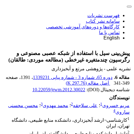
فهرست نشریات
سامانه نشر کتاب
کارگاه‌ها و دوره‌های آموزشی تخصصی
تماس با ما
English
پیش‌بینی سیل با استفاده از شبکه عصبی مصنوعی و
رگرسیون چندمتغیره غیرخطی (مطالعه موردی: طالقان)
نشریه علمی - پژوهشی مرتع و آبخیزداری
مقاله 6
،
دوره 65، شماره 3 - شماره پیاپی 1339231
، 1391
، صفحه
341-349
اصل مقاله (
297.76 K
)
شناسه دیجیتال (DOI):
10.22059/jrwm.2012.30022
نویسندگان
3
2
1
مریم خسروی
؛
علی سلاجقه
؛
محمد مهدوی
؛
محسن محسنی
4
ساروی
1
کارشناسی¬ارشد آبخیزداری، دانشکده منابع طبیعی، دانشگاه
تهران، ایران
2
دانشیار دانشکده منابع طبیعی، دانشگاه تهران، ایران