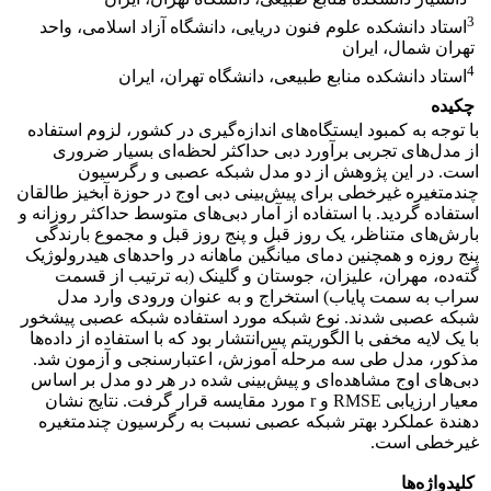
3
استاد دانشکده علوم فنون دریایی، دانشگاه آزاد اسلامی، واحد
تهران شمال‏، ایران
4
استاد دانشکده منابع طبیعی، دانشگاه تهران، ایران
چکیده
با توجه به کمبود ایستگاه‌های اندازه‌گیری در کشور، لزوم استفاده
از مدل‌های تجربی برآورد دبی‌ حداکثر لحظه‌ای بسیار ضروری
است. در این پژوهش از دو مدل شبکه عصبی و رگرسیون
چندمتغیره غیرخطی برای پیش‌بینی دبی اوج در حوزة آبخیز طالقان
استفاده گردید. با استفاده از آمار دبی‌های متوسط حداکثر روزانه و
بارش‌های متناظر، یک روز قبل و پنج روز قبل و مجموع بارندگی
پنج روزه و همچنین دمای میانگین ماهانه در واحدهای هیدرولوژیک
گته‌ده، مهران، علیزان، جوستان و گلینک (به ترتیب از قسمت
سراب به سمت پایاب) استخراج و به عنوان ورودی وارد مدل
شبکه عصبی شدند. نوع شبکه مورد استفاده شبکه عصبی پیشخور
با یک لایه مخفی با الگوریتم پس‌انتشار بود که با استفاده از داده‌ها
مذکور، مدل طی سه مرحله آموزش، اعتبارسنجی و آزمون شد.
دبی‌های اوج مشاهده‌ای و پیش‌بینی شده در هر دو مدل بر اساس
معیار ارزیابی RMSE و r مورد مقایسه قرار گرفت. نتایج نشان
دهندة عملکرد بهتر شبکه عصبی نسبت به رگرسیون چندمتغیره
غیرخطی است.
کلیدواژه‌ها