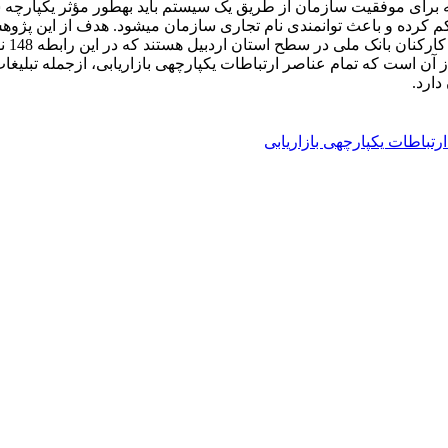
نرم‎افزار SPSS و LISREL انجام شده است. یافته‎های مطالعه
اطات یکپارچه‎ی بازاریابی