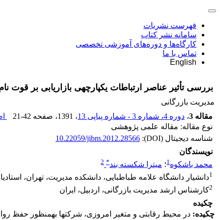
فهرست نشریات
سامانه نشر کتاب
کارگاه‌ها و دوره‌های آموزشی تخصصی
تماس با ما
English
بررسی تأثیر عناصر ارتباطات یکپارچه‎ی بازاریابی بر قوت نام تجاری در صنعت بانکداری (مطالعه‎ی موردی: بانک ملی استان اردبیل)
مدیریت بازرگانی
مقاله 3
،
دوره 4، شماره 3 - شماره پیاپی 13
، 1391
، صفحه
21-42
اص
نوع مقاله: مقاله علمی پژوهشی
شناسه دیجیتال (DOI):
10.22059/jibm.2012.28566
نویسندگان
2
*
1
محمد باشکوه
؛
میترا شکسته بند
1
دانشیار دانشگاه علامه طباطبایی، دانشکده مدیریت، تهران، استادیا
2
کارشناس ارشد مدیریت بازرگانی، اردبیل، ایران
چکیده
چکیده:
در محیط رقابتی و متغ