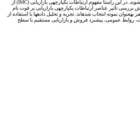
ابزارهای ارتقای فروش، ازجمله روش­های ارتباطی بازاریابی هستند که برای موفقیت سازمان از طریق یک سیستم باید به‎طور مؤثر یکپارچه شوند. در این راستا مفهوم ارتباطات یکپارچه‎ی بازاریابی (IMC) از
طریق یکپارچه کردن پیام‎ها، پایگاه و موضع شرکت در بازار را مستحکم کرده و باعث توانمندی نام تجاری سازمان می‎شود. هدف از این پژوهش بررسی تأثیر عناصر ارتباطات یکپارچه‎ی بازاریابی بر قوت نام
تجاری در صنعت بانکداری است. جامعه‎ی آماری این پژوهش 600 نفر کارکنان بانک ملی در سطح استان اردبیل هستند که در این رابطه 148 نفر به‎عنوان نمونه انتخاب شده­اند. تجزیه و تحلیل داده‎ها با استفاده از
 حاکی از آن است که تمام عناصر ارتباطات یکپارچه‎ی بازاریابی، ازجمله تبلیغات، روابط عمومی، پیشبرد فروش و بازاریابی مستقیم با سطح