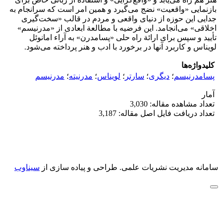
بازنمایی «واقعیت» نضج می‌گیرد و همین امر است که سرانجام به
جدایی این حوزه از دنیای واقعی و مردم در قالب «سخت‌گیری
اخلاقی» می‌انجامد. این فرضیه با مطالعة ابعادی از «مدرنیسم»
تأیید و سپس برای ارائة راه حلی «پسامدرن» به آراء امانوئل
لویناس و کاربرد آنها در برخورد با ادب و هنر پرداخته می‌شود.
کلیدواژه‌ها
پسامدرنیسم
؛
دیگری
؛
سارتر
؛
لویناس
؛
مدرنیته
؛
مدرنیسم
آمار
تعداد مشاهده مقاله: 3,030
تعداد دریافت فایل اصل مقاله: 3,187
سامانه مدیریت نشریات علمی.
طراحی و پیاده سازی از
سیناوب