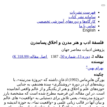
فهرست نشریات
سامانه نشر کتاب
کارگاه‌ها و دوره‌های آموزشی تخصصی
تماس با ما
English
فلسفة ادب و هنر مدرن و اخلاق پسامدرن
پژوهش ادبیات معاصر جهان
مقاله 2
،
دوره 13، شماره 50
، 1387
اصل مقاله (
318.99 K
)
نویسنده
*
بهرام بهین
چکیده
یورگن هابرماس (1992) اذعان داشته که «پروژة مدرنیته»، با
ریشه‌های آن در دورة «روشنگری» سدة هجدهم، به جدایی
حوزه‌های علم و اخلاق و هنر از یکدیگر و از عالم واقعی انجامیده
است. در این مقاله، این فرضیه مطرح شده است که مشخصة بارز
«پروژة مدرنیته»، یعنی تلاش برای دستیابی به «واقعیت» های عالم
و بیان آنها در قالب زبانی علمی و «واقعیت نما»، به حوزة اندیشه و
هنر هم راه می‌یابد و «واقع‌گرایی» و استفاده از زبانی خاص برای