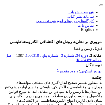
فهرست نشریات
سامانه نشر کتاب
کارگاه‌ها و دوره‌های آموزشی تخصصی
تماس با ما
English
مروری بر نظریه روش‌های اکتشافی الکترومغناطیسی
فیزیک زمین و فضا
مقاله 2
،
دوره 34، شماره 3 - شماره پیاپی 1000318
، 1387
اصل
مقاله (
284.89 K
)
نویسندگان
*
بهروز اسکویی
؛
داوود مقدس
چکیده
به منظور تفسیر صحیح اندازه‌گیری‌های سطحی مؤلفه‌های
میدان‌های مغناطیسی و الکتریکی، بایستی مفاهیم اولیه برهم‌کنش
این میدان‌ها با زمین را بدانیم. در این مقاله، ابتدا به شرح قوانین
ماکسول و به‌دست آوردن معادلات موج می‌پردازیم. آنگاه برای
نشان دادن کاربرد امواج الکترومغناطیسی در اکتشاف‌های
ژئوفیزیکی، پاگیری (امپدانس) موج تخت برای یک نیم‌فضای همگن