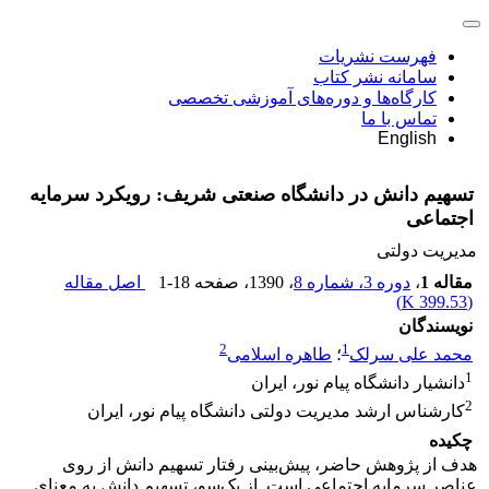
فهرست نشریات
سامانه نشر کتاب
کارگاه‌ها و دوره‌های آموزشی تخصصی
تماس با ما
English
تسهیم دانش در دانشگاه صنعتی شریف: رویکرد سرمایه
اجتماعی
مدیریت دولتی
مقاله 1
،
دوره 3، شماره 8
، 1390
، صفحه
1-18
اصل مقاله
)
399.53 K
(
نویسندگان
2
1
محمد علی سرلک
؛
طاهره اسلامی
1
دانشیار دانشگاه پیام نور، ایران
2
کارشناس ارشد مدیریت دولتی دانشگاه پیام نور، ایران
چکیده
هدف از پژوهش حاضر، پیش‌بینی رفتار تسهیم دانش از روی
عناصر سرمایه اجتماعی است. از یک‌سو، تسهیم دانش به معنای