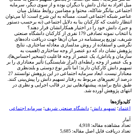
میل افراد به تبادل دانش با دیگران بوده و از سوی دیگر، سرمایه
اجتماعی بیانگر شاکله، محتوا و مضامین روابط متقابل میان
عناصر شبکه اجتماعی است. مسأله به این شرح است: آیا می‌توان
انتظار داشت که کارکنان بنا به دلایل اجتماعی (نه برحسب دستور
و جبر)، دانش خود را در اختیار همکارانشان قرار دهند؟
با انتخاب نمونه تصادفی 179 نفری از کارکنان دانشگاه صنعتی
شریف، توزیع پرسشنامه در میان آن‌ها جهت دریافت داده‌های
نگرشی و استفاده از روش مدلسازی معادله ساختاری، نتایج
پژوهش نشان داد که دو عنصر از وجه ساختاری (اهمیت به
سازمان و پاداش)، یک عنصر از وجه فاعلیت (تسخیر احساس‌ها)،
و یک عنصر از وجه رابطه‌ای (ابراز شایستگی) تأثیر معناداری را بر
تسهیم دانش کارکنان دارند؛ اما تأثیر نوع دوستی و بلندنظری
معنادار نیست. ابعاد سرمایه اجتماعی در این پژوهش توانستند 27
درصد از تغییرهای مربوط به رفتار تسهیم دانش را پیش‌بینی کنند.
طبق نتایج برآمده، پیشنهادهایی نیز در قالب اجرایی و نظری در
انتهای پژوهش آورده شد.
کلیدواژه‌ها
اعتماد
؛
تسهیم دانش
؛
دانشگاه صنعتی شریف
؛
سرمایه اجتماعی
آمار
تعداد مشاهده مقاله: 4,918
تعداد دریافت فایل اصل مقاله: 5,685