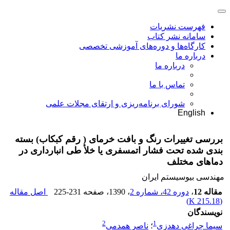
فهرست نشریات
سامانه نشر کتاب
کارگاه‌ها و دوره‌های آموزشی تخصصی
درباره ما
درباره ما
تماس با ما
شورای برنامه‌ریزی و ارتقای مجلات علمی
English
بررسی تغییرات رنگ و بافت خرمای ( رقم کبکاب) بسته
بندی شده تحت فشار اتمسفری یا خلأ طی انبارداری در
دماهای مختلف
مهندسی بیوسیستم ایران
مقاله 12
،
دوره 42، شماره 2
، 1390
، صفحه
225-231
اصل مقاله
)
215.18 K
(
نویسندگان
2
1
سیما چراغی دهدزی
؛
ناصر همدمی