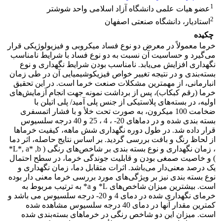
1
عضو هیات علمی دانشگاه آزاد اسلامی واحد شوشتر
2
استادیار، دانشگاه صنعتی اصفهان
چکیده
خرما معمولاً در معرض دو نوع فساد میکروبی و فیزیولوژیکی قرار
می‌گیرد و حساسیت آن نسبت به دو نوع فساد با شرایط نامناسب
نگهداری افزایش می‌یابد. نامناسب بودن شرایط نگهداری و نوع
بسته‌بندی و در نتیجه تغییر خواص فیزیکوشیمیایی آن در طی زمان
انبارمانی، از مهمترین مشکلات صنعت خرما است. در این تحقیق
خرما (رقم کبکاب)، پس از برداشت نمونه جهت انجام آزمایش‌های
اولیه، در بسته‌های پلاستیکی از جنس پلی آمید/ پلی اتیلن با
ضخامت 100 میکرون، به صورت تحت خلأ و با فشار اتمسفری
بسته بندی شده و در دماهای 20- ، 4 ، 25 و 40 درجه سلسیوس
قرار داده شد. در طول دوره نگهداری شش ماهه، کیفیت خرماها
از لحاظ رنگ و بافت بررسی گردید. بر اساس نتایج حاصله، اثر دما
، زمان نگهداری و نوع بسته بندی بر شاخص‌های رنگی ( L*, a* ,b*
) و خاصیت صمغی بودن و قابلیت جوندگی خرما، در سطح احتمال
یک درصد معنی‌دار می‌باشد. اثرات متقابل دما، زمان نگهداری و
نوع بسته بندی نیز بر ویژگی‌های مورد بررسی خرما معنی دار بوده
است. بیشترین میزان شاخص‌های L* و a* به ترتیب مربوط به
خرمای نگهداری شده در دمای 4 و 20- درجه سلسیوس می باشد و
کمترین مقدار آنها در دمای 40 درجه سلسیوس مشاهده شده
است. میزان این دو شاخص رنگی در خرماهای بسته‌بندی شده