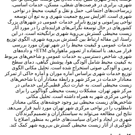
شهری، برابری در فرصت‌های شغلی، مسکن، خدمات اساسی،
زیرساخت‌های اجتماعی، حمل و نقل و کیفیت محیط در نواحی
شهری است. افزایش سریع جمعیت شهری و به تبع آن توسعه
نواحی پیرامونی و توزیع نابرابر خدمات عمومی در شهرهای بزرگ
کشورهای در حال توسعة نگرانی‌های فزاینده‌ای را در مورد آثار
زیست محیطی گسترش بی‌رویة شهری برانگیخته است. در این
راستا، این مقاله ارتباط بین گسترش بی‌رویة شهری، الگوی توزیع
خدمات عمومی و کیفیت محیط را در شهر تهران مورد بررسی
قرار می‌دهد. با استفاده از تصویر ماهواره‌ای ETM+ و داده‌های
شهری، شاخص دسترسی به خدمات عمومی و شاخص‌های مربوط
به کیفیت محیط شامل آلودگی هوا، پوشش گیاهی، دمای سطح
زمین و آلودگی صوتی استخراج شده است. تحلیل مکانی الگوی
توزیع خدمات شهری براساس آماره موران و آماره حاکی از تمرکز
معنادار خدمات در مرکز شهر و رابطة معنادار آن با شاخص‌های
زیست محیطی است. به عبارت دیگر قطبی‌گرایی خدماتی در
مرکز شهر تهران، مشکلات زیست محیطی گوناگونی را برای
نواحی مرکزی شهر به همراه داشته است. تحلیل مکانی
شاخص‌های زیست محیطی نیز وجود خوشه‌های مکانی معنادار
نامطلوب را در نواحی مرکزی شهر تهران مورد تأیید قرار می‌دهد.
نتایج این مطالعه می‌تواند به سیاستگزاران و تصمیم‌گیرندگان
شهری در ایجاد و اجرای سیاست‌های خاص به منظور اصلاح یا
جلوگیری از آثار زیست محیطی گسترش بی‌رویه شهر کمک کند.