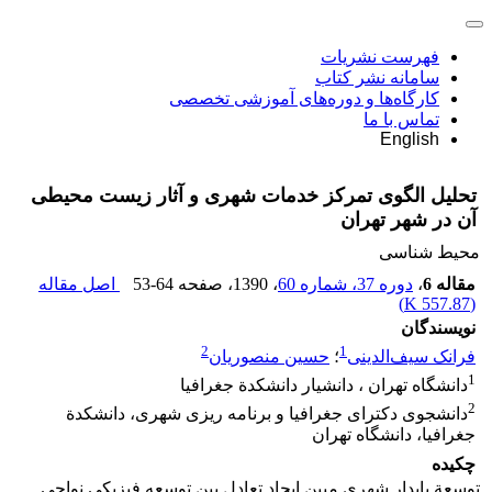
فهرست نشریات
سامانه نشر کتاب
کارگاه‌ها و دوره‌های آموزشی تخصصی
تماس با ما
English
تحلیل الگوی تمرکز خدمات شهری و آثار زیست محیطی
آن در شهر تهران
محیط شناسی
مقاله 6
،
دوره 37، شماره 60
، 1390
، صفحه
53-64
اصل مقاله
)
557.87 K
(
نویسندگان
2
1
فرانک سیف‌الدینی
؛
حسین منصوریان
1
دانشگاه تهران ، دانشیار دانشکدة جغرافیا
2
دانشجوی دکترای جغرافیا و برنامه ریزی شهری، دانشکدة
جغرافیا، دانشگاه تهران
چکیده
توسعة پایدار شهری مبین ایجاد تعادل بین توسعه فیزیکی نواحی