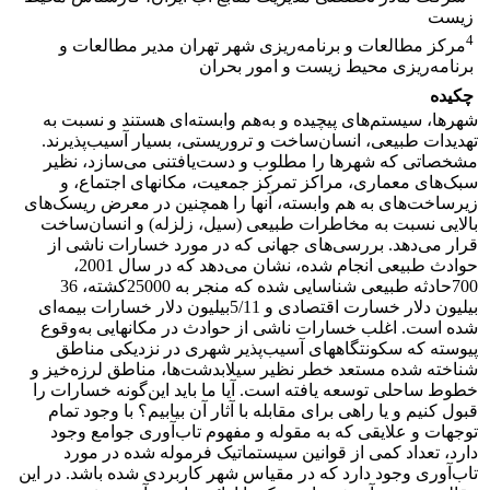
زیست
4
مرکز مطالعات و برنامه‌ریزی شهر تهران مدیر مطالعات و
برنامه‌ریزی محیط زیست و امور بحران
چکیده
شهرها، سیستم‌های پیچیده و به‌هم ‌وابسته‌ای هستند و نسبت به
تهدیدات طبیعی، انسان‌ساخت و تروریستی، بسیار آسیب‌پذیرند.
مشخصاتی که شهرها را مطلوب و دست‌یافتنی می‌سازد، نظیر
سبک‌های معماری، مراکز تمرکز جمعیت، مکانهای اجتماع، و
زیرساخت‌های به هم وابسته، آنها را همچنین در معرض ریسک‌های
بالایی نسبت به مخاطرات طبیعی (سیل، زلزله) و انسان‌ساخت
قرار می‌دهد. بررسی‌های جهانی که در مورد خسارات ناشی از
حوادث طبیعی انجام شده، نشان می‌دهد که در سال 2001،
700حادثه طبیعی شناسایی شده که منجر به 25000کشته، 36
بیلیون دلار خسارت اقتصادی و 5/11بیلیون دلار خسارات بیمه‌ای
شده است. اغلب خسارات ناشی از حوادث در مکانهایی به‌وقوع
پیوسته که سکونتگاههای آسیب‌پذیر شهری در نزدیکی مناطق
شناخته شده مستعد خطر نظیر سیلابدشت‌ها، مناطق لرزه‌خیز و
خطوط ساحلی توسعه یافته است. آیا ما باید این‌گونه خسارات را
قبول کنیم و یا راهی برای مقابله با آثار آن بیابیم؟ با وجود تمام
توجهات و علایقی که به مقوله و مفهوم تاب‌آوری جوامع وجود
دارد، تعداد کمی از قوانین سیستماتیک فرموله شده در مورد
تاب‌آوری وجود دارد که در مقیاس شهر کاربردی شده باشد. در این