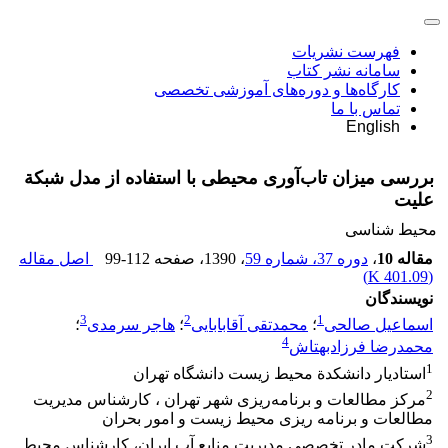
فهرست نشریات
سامانه نشر کتاب
کارگاه‌ها و دوره‌های آموزشی تخصصی
تماس با ما
English
بررسی میزان تاب‌آوری محیطی با استفاده از مدل شبکة
علیت
محیط شناسی
مقاله 10
،
دوره 37، شماره 59
، 1390
، صفحه
99-112
اصل مقاله
)
401.09 K
(
نویسندگان
3
2
1
اسماعیل صالحی
؛
محمدتقی آقابابایی
؛
هاجر سرمدی
؛
4
محمدرضا فرزادبهتاش
1
استادیار دانشکدة محیط زیست دانشگاه تهران
2
مرکز مطالعات و برنامه‌ریزی شهر تهران ، کارشناس مدیریت
مطالعات و برنامه ریزی محیط زیست و امور بحران
3
شرکت مادر تخصصی مدیریت منابع آب ایران، کارشناس محیط