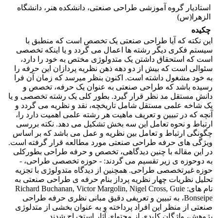
استادیار گروه آموزشی طراحی صنعتی، دانشکده هنر، دانشگاه
الزهرا(س)
چکیده
این نکته که آیا طراحی صنعتی یک تخصص است که منطبق با
سیستم فکری دیگر رشته ها اعمال می گردد و یا اینکه تخصصی
است که استحقاق داشتن یک متدولوژی مختص به خود را دارد،
سئوالی است که بیش از دو دهه ذهن نظریه پردازان این حرفه را
به خود مشغول داشته است. اکنون بنظر میرسد که زمان آن فرا
رسیده باشد که طراحی صنعتی به عنوان یک حرفه، تخصص و
دانش مستقل مد نظر قرار گیرد. بطور کلی یک رشته تخصصی و یا
یک شاخه علمی مستقل شامل تاریخچه، نقد و نظریه می گردد و
آنچه که در تبیین و تعریف ماهیت هر رشته علمی اهمیت دارد را،
ارتباط و نحوه تعامل این سه بخش تشکیل می دهد. نکته بررسی
چگونگی ارتباط و تعامل بین نظریه و عمل می باشد که بر اساس
ویژگی های حرفه طراحی صنعتی مورد مطالعه قرار گرفته است.
در این مقاله با چنین دیدگاهی، تخصص و حرفه طراحی بطورکلی
به دوحوزه ی زیر تقسیم می گردند: - حوزه تخصصی طراحی، -
حوزه غیرتخصصی طراحی. همچنین از دیدگاه متدولوژی با تجزیه
تحلیل نظریات چهار نظریه پرداز بنام حرفه ی طراحی صنعتی به
نام های: Richard Buchanan, Victor Margolin, Nigel Cross, Guie
Bonseipe، به تبیین و تعریفی دقیق مبانی نظری حرفه طراحی
صنعتی از منظر این افراد پرداخته و به عنوان بخشی از متدلوژی
پژوهش، واژگان کلیدی از محتوای آثار استخراج شدند.